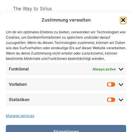
The Way to Sirius
Wenn ich der Winter wär
Zustimmung verwalten
Wind in den Weiden
Um dir ein optimales Erlebnis zu bieten, verwenden wir Technologien wie
Cookies, um Geräteinformationen zu speichern und/oder darauf
zuzugreifen. Wenn du diesen Technologien zustimmst, können wir Daten
wie das Surfverhalten oder eindeutige IDs auf dieser Website verarbeiten.
Wenn du deine Zustimmung nicht erteilst oder zurückziehst, können
Search
bestimmte Merkmale und Funktionen beeinträchtigt werden.
for:
Search
Funktional
Always active
Vorlieben
Vorlieb
Statistiken
Statist
Manage services
Akzeptieren