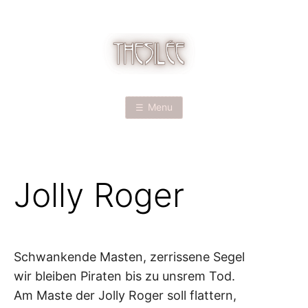
Skip
to
content
T
H
Menu
E
S
Jolly Roger
I
L
É
Schwankende Masten, zerrissene Segel
wir bleiben Piraten bis zu unsrem Tod.
E
Am Maste der Jolly Roger soll flattern,