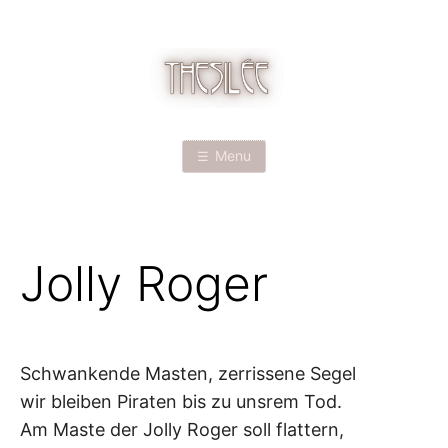
Skip
to
content
T
H
Menu
E
S
Jolly Roger
I
L
É
Schwankende Masten, zerrissene Segel
wir bleiben Piraten bis zu unsrem Tod.
E
Am Maste der Jolly Roger soll flattern,