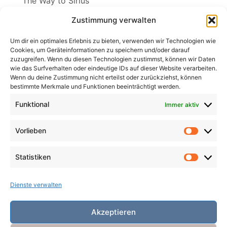
The Way to Sirius
Wenn ich der Winter wär
Zustimmung verwalten
Wind in den Weiden
Um dir ein optimales Erlebnis zu bieten, verwenden wir Technologien wie
Cookies, um Geräteinformationen zu speichern und/oder darauf
zuzugreifen. Wenn du diesen Technologien zustimmst, können wir Daten
wie das Surfverhalten oder eindeutige IDs auf dieser Website verarbeiten.
Wenn du deine Zustimmung nicht erteilst oder zurückziehst, können
Search
bestimmte Merkmale und Funktionen beeinträchtigt werden.
for:
Search
Funktional
Immer aktiv
Vorlieben
Vorlieb
Statistiken
Statist
Dienste verwalten
Akzeptieren