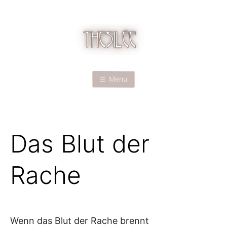
Skip
to
content
T
H
Menu
E
S
Das Blut der
I
L
Rache
É
E
Wenn das Blut der Rache brennt