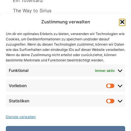
Ein Totentanz
The Way to Sirius
Wenn ich der Winter wär
Zustimmung verwalten
Wind in den Weiden
Um dir ein optimales Erlebnis zu bieten, verwenden wir Technologien wie
Cookies, um Geräteinformationen zu speichern und/oder darauf
zuzugreifen. Wenn du diesen Technologien zustimmst, können wir Daten
wie das Surfverhalten oder eindeutige IDs auf dieser Website verarbeiten.
Wenn du deine Zustimmung nicht erteilst oder zurückziehst, können
Search
bestimmte Merkmale und Funktionen beeinträchtigt werden.
for:
Search
Funktional
Immer aktiv
Vorlieben
Vorlieb
Statistiken
Statist
Dienste verwalten