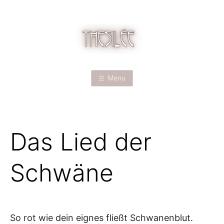
Skip
to
content
T
H
Menu
E
S
Das Lied der
I
L
Schwäne
É
E
So rot wie dein eignes fließt Schwanenblut.