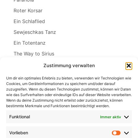
Roter Korsar
Ein Schlaflied
Sewjeschkas Tanz
Ein Totentanz
The Way to Sirius
Wenn ich der Winter wär
Zustimmung verwalten
Wind in den Weiden
Um dir ein optimales Erlebnis zu bieten, verwenden wir Technologien wie
Cookies, um Geräteinformationen zu speichern und/oder darauf
zuzugreifen. Wenn du diesen Technologien zustimmst, können wir Daten
wie das Surfverhalten oder eindeutige IDs auf dieser Website verarbeiten.
Wenn du deine Zustimmung nicht erteilst oder zurückziehst, können
Search
bestimmte Merkmale und Funktionen beeinträchtigt werden.
for:
Search
Funktional
Immer aktiv
Vorlieben
Vorlieb