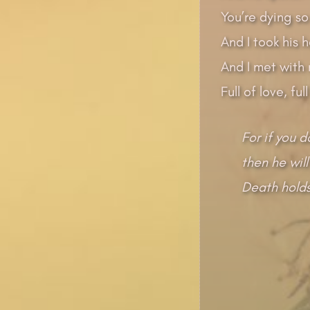
You’re dying so
And I took his 
And I met with
Full of love, fu
For if you d
then he will
Death holds