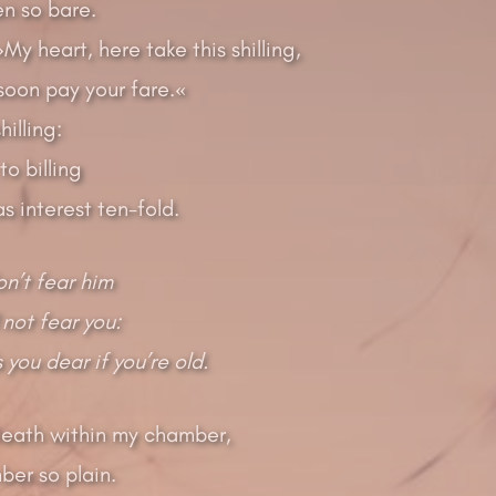
en so bare.
My heart, here take this shilling,
 soon pay your fare.«
hilling:
o billing
as interest ten-fold.
on’t fear him
 not fear you:
you dear if you’re old.
Death within my chamber,
ber so plain.