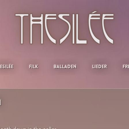
esilée
Filk
Balladen
Lieder
Fr
h
eath down in the cellar