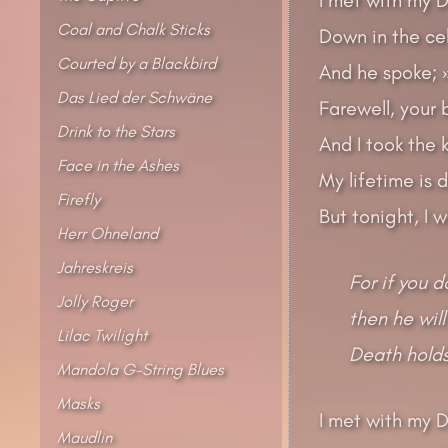
Coal and Chalk Sticks
Down in the cel
Courted by a Blackbird
And he spoke; »
Das Lied der Schwäne
Farewell, your b
Drink to the Stars
And I took the k
Face in the Ashes
My lifetime is 
Firefly
But tonight, I w
Herr Ohneland
Jahreskreis
For if you d
Jolly Roger
then he will
Lilac Twilight
Death holds
Mandola G-String Blues
Masks
I met with my 
Maudlin