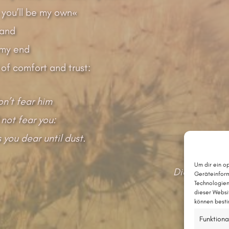
 you’ll be my own«
hand
 my end
ll of comfort and trust:
on’t fear him
 not fear you:
 you dear until dust.
Um dir ein o
Die deutsche
Geräteinform
Technologien
dieser Websi
können besti
Funktiona