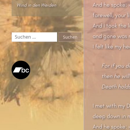
And he spoke: »
Wind in den Weiden
farewell, your li
And I took the l
Suchen
and gone was m
nach:
I felt like my hea
For if you d
then he will
Death holds 
I met with my 
deep down in my
And he spoke: 