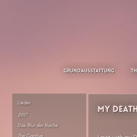
Zum
Inhalt
springen
Thesilée – Filk & Folk
Grundausstattung
Th
Lieder
My Deat
2017
Das Blut der Rache
The Captive
I met with my D