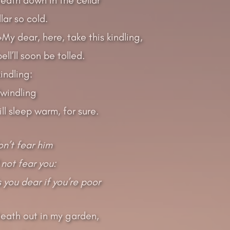
lar so cold.
My dear, here, take this kindling,
ell’ll soon be tolled.
indling:
dwindling
ill sleep warm, for sure.
on’t fear him
 not fear you:
 you dear if you’re poor
Death out in my garden,