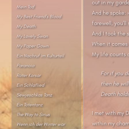
out in my gard
Mein Tod
And he spoke: »
My Best Friend’s Blood
farewell, you’ll
My Death
And I took the s
My Lovely Swan
When it comes t
My Paper Gown
My life counts 
Ein Nachruf im Kulturteil
Paranoia
For if you d
Roter Korsar
then he will
Ein Schlaflied
Death holds 
Sewjeschkas Tanz
Ein Totentanz
I met with my 
The Way to Sirius
within my cham
Wenn ich der Winter wär