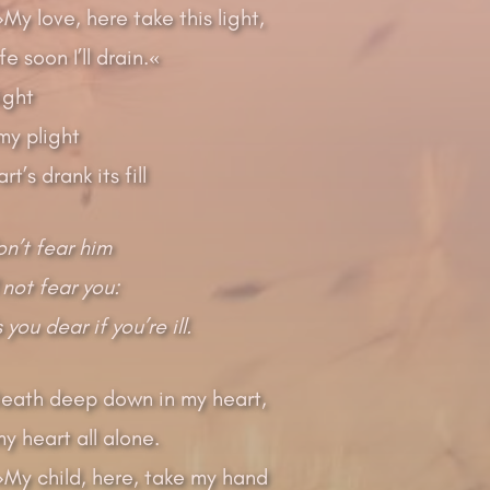
My love, here take this light,
fe soon I’ll drain.«
ight
y plight
rt’s drank its fill
on’t fear him
 not fear you:
you dear if you’re ill.
Death deep down in my heart,
 heart all alone.
»My child, here, take my hand