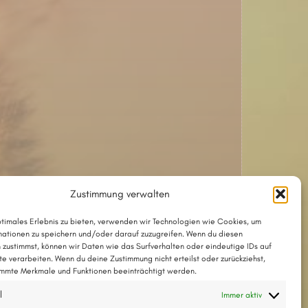
Zustimmung verwalten
ptimales Erlebnis zu bieten, verwenden wir Technologien wie Cookies, um
 Fassung dieses Liedes ist
»Mein Tod«
ationen zu speichern und/oder darauf zuzugreifen. Wenn du diesen
 zustimmst, können wir Daten wie das Surfverhalten oder eindeutige IDs auf
te verarbeiten. Wenn du deine Zustimmung nicht erteilst oder zurückziehst,
mmte Merkmale und Funktionen beeinträchtigt werden.
Das Lied mit Akkorden als PDF
l
Immer aktiv
Das Lied im Chordpro-Format