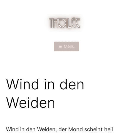
Skip
to
content
T
H
Menu
E
S
Wind in den
I
L
Weiden
É
E
Wind in den Weiden, der Mond scheint hell