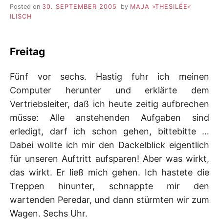
Posted on
30. SEPTEMBER 2005
by
MAJA »THESILÉE«
–
ILISCH
F
Freitag
I
Fünf vor sechs. Hastig fuhr ich meinen
L
Computer herunter und erklärte dem
K
Vertriebsleiter, daß ich heute zeitig aufbrechen
müsse: Alle anstehenden Aufgaben sind
&
erledigt, darf ich schon gehen, bittebitte …
Dabei wollte ich mir den Dackelblick eigentlich
F
für unseren Auftritt aufsparen! Aber was wirkt,
das wirkt. Er ließ mich gehen. Ich hastete die
O
Treppen hinunter, schnappte mir den
L
wartenden Peredar, und dann stürmten wir zum
Wagen. Sechs Uhr.