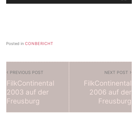
Posted in
CONBERICHT
Beitragsnavigation
PREVIOUS POST
NEXT POST
FilkContinental
FilkContinental
2003 auf der
2006 auf der
Freusburg
Freusburg