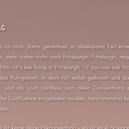
ag
te ich nicht damit gerechnet, in absehbarer Zeit ei
n, dann sicher nicht nach Pittsburgh; Pittsburgh, ne
ilm: »It’s like living in Pittsburgh – if you can call 
das Ruhrgebiet, in dem ich selbst geboren und au
, und als Lord Landless von allen Conventions 
 die Confluence eingeladen wurden, kann niemand be
ten.
 ist keine reine Filkconvention – es ist eine Scienc