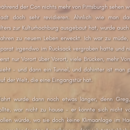
während der Con nichts mehr von Pittsburgh sehen w
tadt doch sehr revidieren. Ähnlich wie man 
alters zur Kulturhochburg ausgebaut hat, wurde auc
ahren zu neuem Leben erweckt. Ich war zu müde, u
parat irgendwo im Rucksack vergraben hatte und ni
– erst nur Vorort über Vorort, viele Brücken, mehr V
ieht – und dann ein Tunnel, und dahinter ist man p
uf der Welt, die eine Eingangstür hat.
fahrt wurde dann noch etwas länger, denn Greg
llte, war nicht zu hause – er konnte sich nicht v
llen würde, wo sie doch keine Klimaanlage im Hau