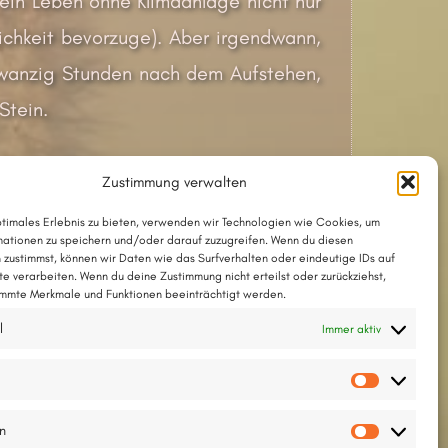
 ein Leben ohne Klimaanlage nicht nur
chkeit bevorzuge). Aber irgendwann,
dzwanzig Stunden nach dem Aufstehen,
Stein.
Zustimmung verwalten
ptimales Erlebnis zu bieten, verwenden wir Technologien wie Cookies, um
ationen zu speichern und/oder darauf zuzugreifen. Wenn du diesen
 zustimmst, können wir Daten wie das Surfverhalten oder eindeutige IDs auf
te verarbeiten. Wenn du deine Zustimmung nicht erteilst oder zurückziehst,
mmte Merkmale und Funktionen beeinträchtigt werden.
l
Immer aktiv
Vorlieb
en
Statisti
Nächster Beitrag