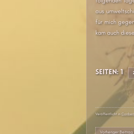
folgenden Tage
aus umweltsch
für mich gegen
kam auch dieser
Seiten:
1
Veröffentlicht in
Conberi
Beitragsna
Vorheriger Beitrag