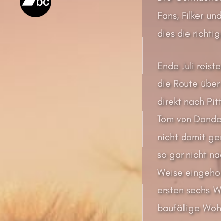
Fans, Filker un
dies die richti
Ende Juli reis
die Route über
direkt nach Pi
Tom von Dandel
nicht damit ge
so gar nicht n
Weise eingeholt
ersten sechs W
baufällige Woh