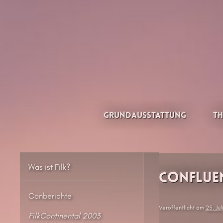
Zum
Inhalt
springen
Thesilée – Filk & Folk
Grundausstattung
Th
Was ist Filk?
Confluen
Conberichte
Veröffentlicht am
25. Ju
FilkContinental 2003