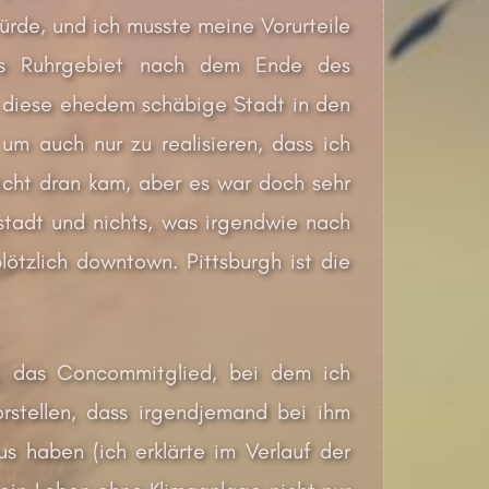
ürde, und ich musste meine Vorurteile
das Ruhrgebiet nach dem Ende des
h diese ehedem schäbige Stadt in den
m auch nur zu realisieren, dass ich
cht dran kam, aber es war doch sehr
orstadt und nichts, was irgendwie nach
lötzlich downtown. Pittsburgh ist die
, das Concommitglied, bei dem ich
orstellen, dass irgendjemand bei ihm
s haben (ich erklärte im Verlauf der