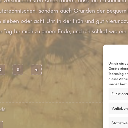
 verschiedensten Amerikanern, dass ich tatsächlich
utztechnischen, sondern auch Gründen der Bequemli
 sieben oder acht Uhr in der Früh und gut vierun
 Tag für mich zu einem Ende, und ich schlief wie ein 
Um dir ein o
Geräteinform
2
3
4
Technologien
dieser Websi
können besti
Funktiona
Vorlieben
cht
Statistik
vigation