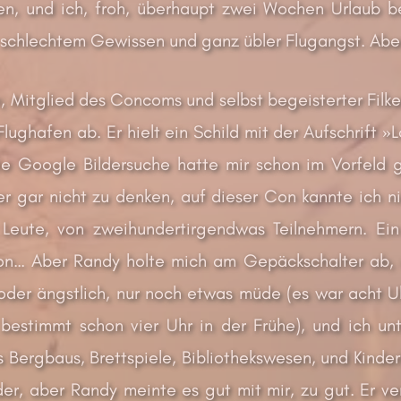
en, und ich, froh, überhaupt zwei Wochen Urlaub
t schlechtem Gewissen und ganz übler Flugangst. Aber
 Mitglied des Concoms und selbst begeisterter Filk
lughafen ab. Er hielt ein Schild mit der Aufschrift »
ie Google Bildersuche hatte mir schon im Vorfeld
er gar nicht zu denken, auf dieser Con kannte ich 
 Leute, von zweihundertirgendwas Teilnehmern. Ei
kcon… Aber Randy holte mich am Gepäckschalter ab, 
oder ängstlich, nur noch etwas müde (es war acht U
bestimmt schon vier Uhr in der Frühe), und ich unt
 Bergbaus, Brettspiele, Bibliothekswesen, und Kinde
r, aber Randy meinte es gut mit mir, zu gut. Er ve