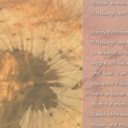
Wände streich
Pittsburgh, mi
Randy Hoffman,
Pittsburgh am F
so erkannt – d
wagte ich lieb
und Sue. Vier
allererste Fil
mehr unsicher 
doch für mich 
Geschichte des
müder und müde