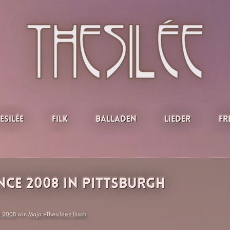
esilée
Filk
Balladen
Lieder
Fr
ce 2008 in Pittsburgh
li 2008
von
Maja »Thesilée« Ilisch