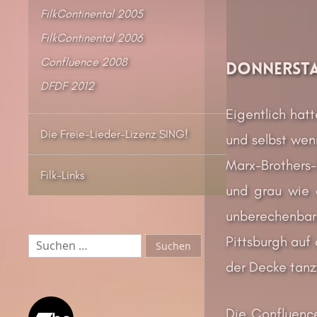
FilkContinental 2005
FilkContinental 2006
Confluence 2008
Donnerst
DFDF 2012
Eigentlich hat
Die Freie-Lieder-Lizenz SING!
und selbst wen
Marx-Brothers-F
Filk-Links
und grau wie 
unberechenbar
Suchen
Pittsburgh auf
nach:
der Decke tanz
Die Confluence