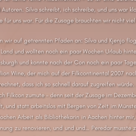
d Autoren. Silva schreibt, ich schreibe, und uns war kl
ge für uns war. Für die Zusage brauchten wir nicht vie
ten wir auf getrennten Pfaden an: Silva und Kjenjo 
 Land und wollten noch ein paar Wochen Urlaub hinte
ttsburgh und konnte nach der Con noch ein paar Tage
ion Wine, der mich auf der Filkcontinental 2007 nac
rechnet, dass ich so schnell darauf zugreifen würde
ach Filkcon zumute – denn seit der Zusage im Dezembe
, und statt arbeitslos mit Bergen von Zeit im Münster
ochen Arbeit als Bibliothekarin in Aachen hinter mir
nung zu renovieren, und und und… Peredar musste z