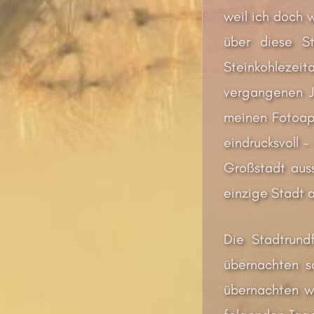
weil ich doch 
über diese S
Steinkohlezeit
vergangenen J
meinen Fotoap
eindrucksvoll 
Großstadt auss
einzige Stadt a
Die Stadtrund
übernachten so
übernachten wo