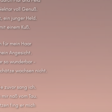
Nektar voll Genuß.
z, ein junger Held.
mit einem Kuß.
en für mein Haar
mein Angesicht.
r so wunderbar –
chätze wachsen nicht.
e zuvor sang ich.
n mir naß vom Tau.
tzen fing er mich