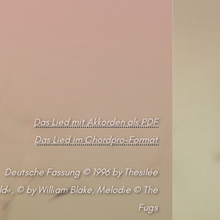
Das Lied mit Akkorden als PDF
Das Lied im Chordpro-Format
Deutsche Fassung © 1996 by Thesilée
d«, © by William Blake, Melodie © The
Fugs