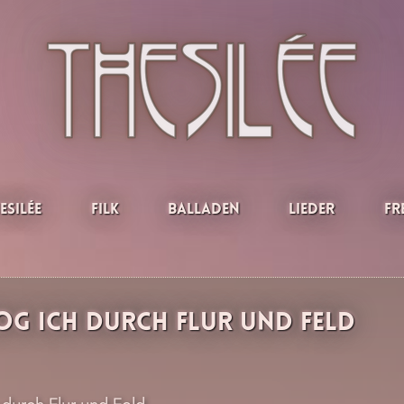
esilée
Filk
Balladen
Lieder
Fr
og ich durch Flur und Feld
durch Flur und Feld