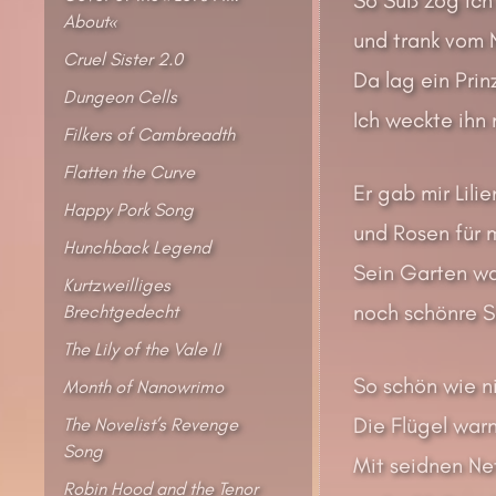
About«
und trank vom 
Cruel Sister 2.0
Da lag ein Prin
Dungeon Cells
Ich weckte ihn 
Filkers of Cambreadth
Flatten the Curve
Er gab mir Lili
Happy Pork Song
und Rosen für 
Hunchback Legend
Sein Garten wa
Kurtzweilliges
noch schönre S
Brechtgedecht
The Lily of the Vale II
So schön wie ni
Month of Nanowrimo
Die Flügel war
The Novelist’s Revenge
Song
Mit seidnen Ne
Robin Hood and the Tenor