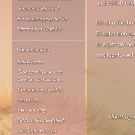
und schloß mic
Schlimmer als Wind
Ein Spaziergang mit Dir
Ich sing für ihn
Stimmen im Wind 3.0
Er setzt sich g
Er zupft an me
Übersetzungen
und lacht, weil
Bella Donna
Clòn Lonnìl Dhub und
Cawlun von Cuinonen
Companions in Battle
Davy Dhû
The Fairy King
Übertragu
Felders Abschiedslied
Der flotte Metzger