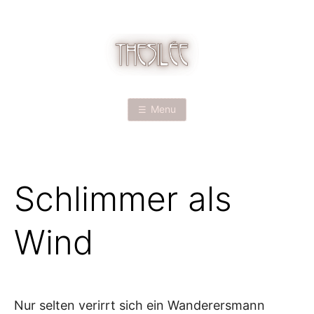
Skip
to
content
T
H
Menu
E
S
Schlimmer als
I
L
Wind
É
E
Nur selten verirrt sich ein Wanderersmann