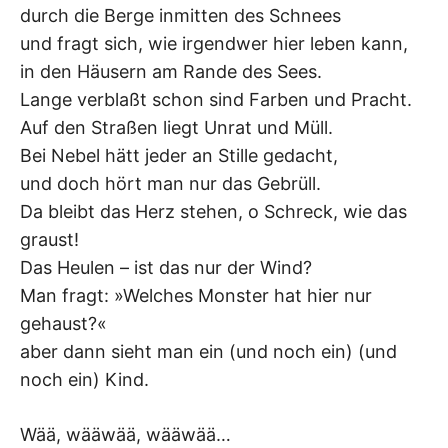
durch die Berge inmitten des Schnees
–
und fragt sich, wie irgendwer hier leben kann,
F
in den Häusern am Rande des Sees.
Lange verblaßt schon sind Farben und Pracht.
I
Auf den Straßen liegt Unrat und Müll.
Bei Nebel hätt jeder an Stille gedacht,
L
und doch hört man nur das Gebrüll.
K
Da bleibt das Herz stehen, o Schreck, wie das
graust!
&
Das Heulen – ist das nur der Wind?
Man fragt: »Welches Monster hat hier nur
F
gehaust?«
aber dann sieht man ein (und noch ein) (und
O
noch ein) Kind.
L
Wää, wääwää, wääwää…