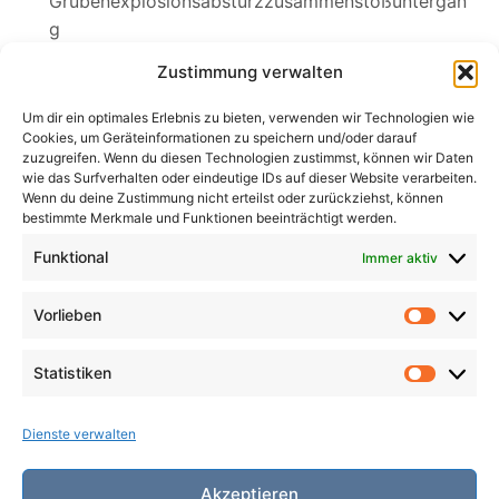
Grubenexplosionsabsturzzusammenstoßuntergan
g
Sylvia
Zustimmung verwalten
Wednesdays Klagelied
Um dir ein optimales Erlebnis zu bieten, verwenden wir Technologien wie
Cookies, um Geräteinformationen zu speichern und/oder darauf
zuzugreifen. Wenn du diesen Technologien zustimmst, können wir Daten
wie das Surfverhalten oder eindeutige IDs auf dieser Website verarbeiten.
Wenn du deine Zustimmung nicht erteilst oder zurückziehst, können
Search
bestimmte Merkmale und Funktionen beeinträchtigt werden.
for:
Search
Funktional
Immer aktiv
Vorlieben
Vorlieb
Statistiken
Statist
Dienste verwalten
Akzeptieren