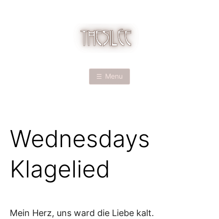
Skip
to
content
T
H
Menu
E
S
Wednesdays
I
L
Klagelied
É
E
Mein Herz, uns ward die Liebe kalt.