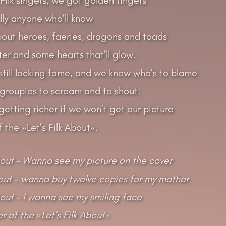
dly anyone who’ll know
bout heroes, faeries, dragons and toads
er and some hearts that’ll glow.
still lacking fame, and we know who’s to blame
 groupies to scream and to shout:
 getting richer if we won’t get our picture
 the »Let’s Filk About«.
About – Wanna see my picture on the cover
bout – wanna buy twelve copies for my mother
About – I wanna see my smiling face
r of the »Let’s Filk About«