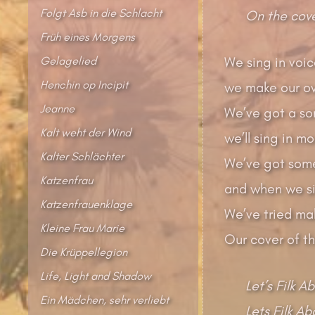
Folgt Asb in die Schlacht
On the cove
Früh eines Morgens
Gelagelied
We sing in voice
Henchin op Incipit
we make our ow
Jeanne
We’ve got a so
Kalt weht der Wind
we’ll sing in mo
Kalter Schlächter
We’ve got some 
Katzenfrau
and when we sin
Katzenfrauenklage
We’ve tried mak
Kleine Frau Marie
Our cover of th
Die Krüppellegion
Life, Light and Shadow
Let’s Filk 
Ein Mädchen, sehr verliebt
Lets Filk A