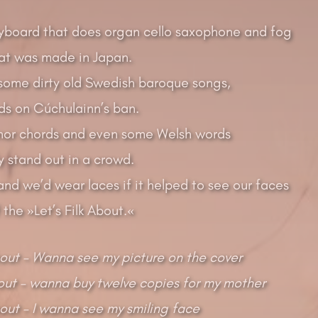
yboard that does organ cello saxophone and fog
hat was made in Japan.
some dirty old Swedish baroque songs,
ds on Cúchulainn’s ban.
nor chords and even some Welsh words
y stand out in a crowd.
and we’d wear laces if it helped to see our faces
 the »Let’s Filk About.«
About – Wanna see my picture on the cover
bout – wanna buy twelve copies for my mother
About – I wanna see my smiling face