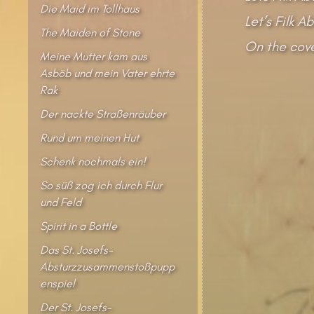
Die Maid im Tollhaus
Let’s Filk 
The Maiden of Stone
On the cove
Meine Mutter kam aus
Asböb und mein Vater ehrte
Rak
Der nackte Straßenräuber
Rund um meinen Hut
Schenk nochmals ein!
So süß zog ich durch Flur
und Feld
Spirit in a Bottle
Das St. Josefs-
Absturzzusammenstoßpupp
enspiel
Der St. Josefs-