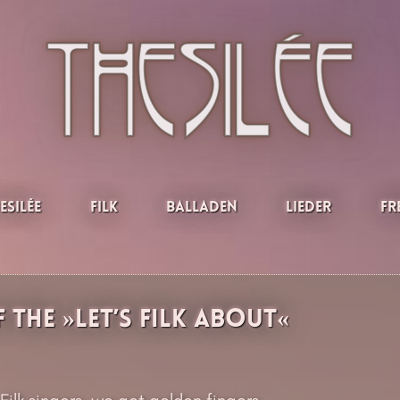
esilée
Filk
Balladen
Lieder
Fr
 the »Let’s Filk About«
 Filk singers, we got golden fingers