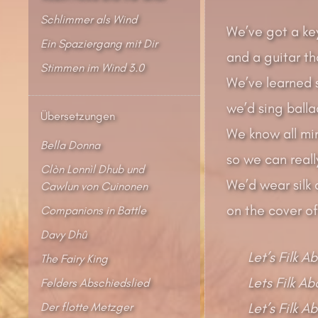
Schlimmer als Wind
We’ve got a ke
Ein Spaziergang mit Dir
and a guitar t
Stimmen im Wind 3.0
We’ve learned 
we’d sing balla
Übersetzungen
We know all mi
Bella Donna
so we can reall
Clòn Lonnìl Dhub und
We’d wear silk 
Cawlun von Cuinonen
on the cover of
Companions in Battle
Davy Dhû
Let’s Filk 
The Fairy King
Lets Filk A
Felders Abschiedslied
Der flotte Metzger
Let’s Filk 