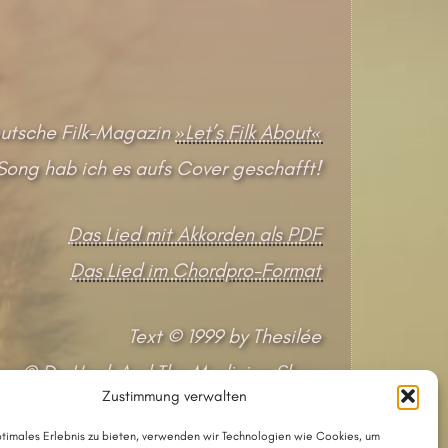
eutsche Filk-Magazin
»Let’s Filk About«
ong hab ich es aufs Cover geschafft!
Das Lied mit Akkorden als PDF
Das Lied im Chordpro-Format
Text © 1999 by Thesilée
ng«, © Dr. Hook And The Medicine Show
Zustimmung verwalten
ptimales Erlebnis zu bieten, verwenden wir Technologien wie Cookies, um