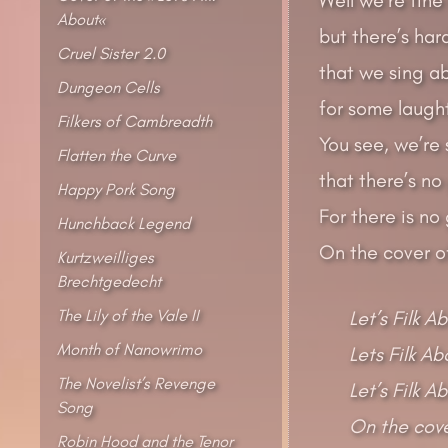
About«
but there’s har
Cruel Sister 2.0
that we sing a
Dungeon Cells
for some laught
Filkers of Cambreadth
You see, we’re 
Flatten the Curve
that there’s no
Happy Pork Song
For there is no
Hunchback Legend
On the cover of
Kurtzweilliges
Brechtgedecht
The Lily of the Vale II
Let’s Filk 
Month of Nanowrimo
Lets Filk A
The Novelist’s Revenge
Let’s Filk 
Song
On the cove
Robin Hood and the Tenor