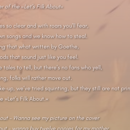
r of the »Let’s Filk About«
s so clear and with roars you’ll fear,
n songs and we know how to steal.
ng that what written by Goethe,
ods that sound just like you feel.
tales to tell, but there’s no fans who yell,
g, folks will rather move out.
e-up, we’ve tried squinting, but they still are not pri
e »Let’s Filk About.«
About – Wanna see my picture on the cover
bout – wanna buy twelve copies for my mother