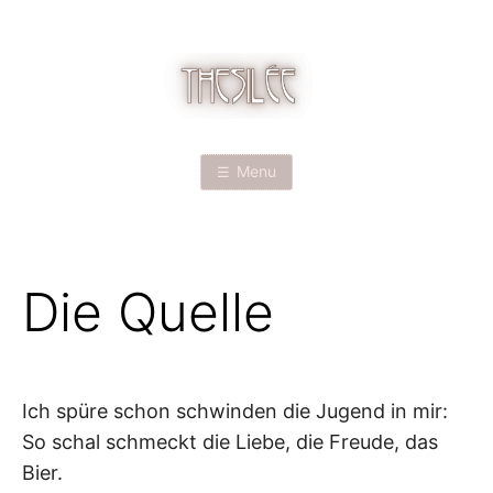
Skip
to
content
T
H
Menu
E
S
Die Quelle
I
L
É
Ich spüre schon schwinden die Jugend in mir:
So schal schmeckt die Liebe, die Freude, das
E
Bier.