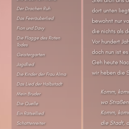
Der Drachen Ruh
dort unten liegt
Das Feeräuberlied
bewohnt nur vo
Fion und Davy
die nichts als
Die Flagge des Roten
Vor hundert Jah
Todes
doch nun ist es
Geistergarten
Geh heute Nach
Jagdlied
wir heben die S
Die Kinder der Frau Alma
Das Lied der Halbstadt
Komm, komm
Mein Bruder
wo Straßen 
Die Quelle
Komm, komm
Ein Rätsellied
die Stadt, d
Schattenreiter