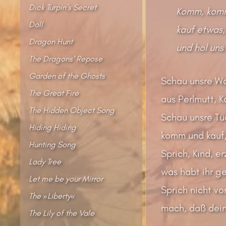
Dick Turpin’s Secret
Komm, komm
Doll
kauf etwas, 
Dragon Hunt
und hol uns 
The Dragons‘ Repose
Garden of the Ghosts
Schau unsre Wa
The Great Fire
aus Perlmutt, K
The Hidden Object Song
Schau unsre Tü
Hiding Hiding
komm und kauf,
Hunting Song
Sprich, Kind, e
Lady Tree
was habt ihr g
Let me be your Mirror
Sprich nicht v
The »Liberty«
mach, daß deine
The Lily of the Vale