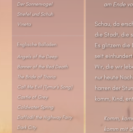
am Ende vom
Der Sonnenvogel
Stiefel und Schuh
Schau, da ersch
Vineta
die Stadt, die 
Englische Balladen
Es glitzern di
seit einhundert
Angels of the Deep
Wir, die wir leb
Banner of the Red Death
The Bride of Thoria
nur heute Nacht
Call Me Evil (Tymur’s Song)
harren der Stu
Castle of Grey
komm, Kind, en
Coldwater Spring
Daffodil the Highway Fairy
Komm, komm
Dark City
komm mit de