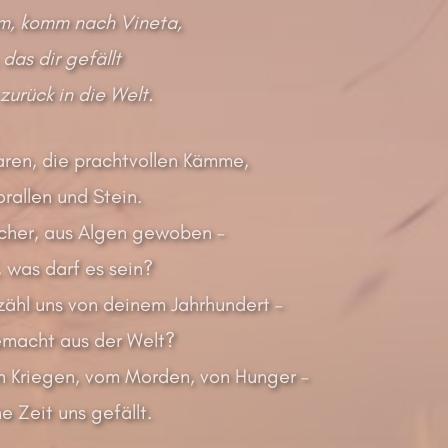
, komm nach Vineta,
das dir gefällt
zurück in die Welt.
ren, die prachtvollen Kämme,
orallen und Stein.
cher, aus Algen gewoben –
 was darf es sein?
rzähl uns von deinem Jahrhundert –
emacht aus der Welt?
on Kriegen, vom Morden, von Hunger –
 Zeit uns gefällt.