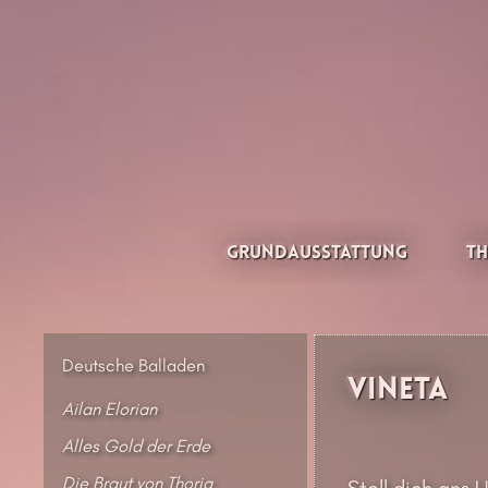
Zum
Inhalt
springen
Thesilée – Filk & Folk
Grundausstattung
Th
Deutsche Balladen
Vineta
Ailan Elorian
Alles Gold der Erde
Die Braut von Thoria
Stell dich ans 