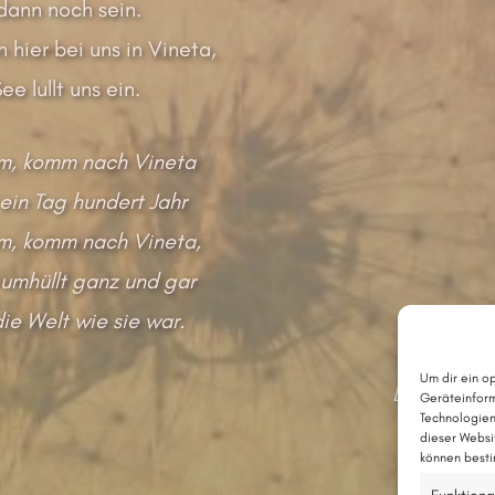
 dann noch sein.
n hier bei uns in Vineta,
ee lullt uns ein.
, komm nach Vineta
 ein Tag hundert Jahr
, komm nach Vineta,
umhüllt ganz und gar
die Welt wie sie war.
Um dir ein o
Die englis
Geräteinform
Technologien
dieser Websi
können besti