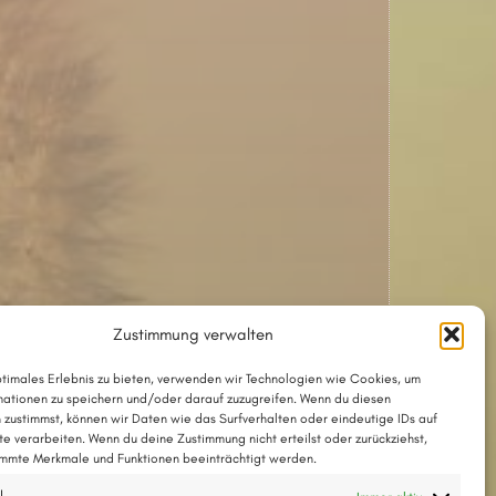
Zustimmung verwalten
ptimales Erlebnis zu bieten, verwenden wir Technologien wie Cookies, um
che Fassung dieses Liedes ist »Vineta«
ationen zu speichern und/oder darauf zuzugreifen. Wenn du diesen
 zustimmst, können wir Daten wie das Surfverhalten oder eindeutige IDs auf
te verarbeiten. Wenn du deine Zustimmung nicht erteilst oder zurückziehst,
mmte Merkmale und Funktionen beeinträchtigt werden.
Das Lied mit Akkorden als PDF