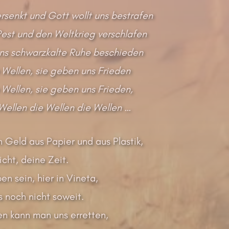
rsenkt und Gott wollt uns bestrafen
Pest und den Weltkrieg verschlafen
uns schwarzkalte Ruhe beschieden
 Wellen, sie geben uns Frieden
 Wellen, sie geben uns Frieden,
Wellen die Wellen die Wellen …
 Geld aus Papier und aus Plastik,
icht, deine Zeit.
en sein, hier in Vineta,
s noch nicht soweit.
en kann man uns erretten,