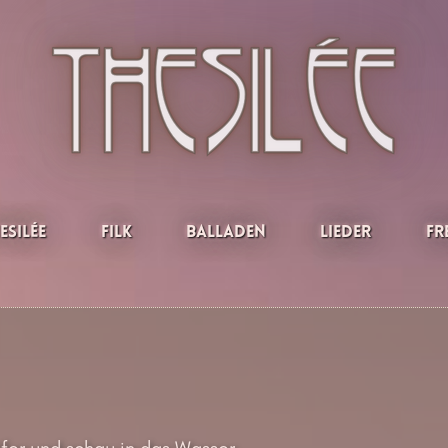
esilée
Filk
Balladen
Lieder
Fr
Ufer und schau in das Wasser,