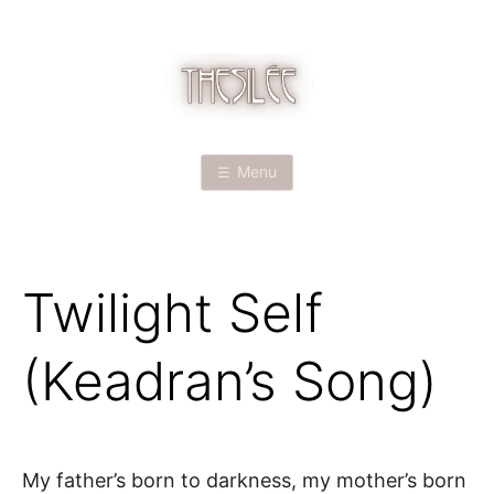
Skip
to
content
T
H
Menu
E
S
Twilight Self
I
L
(Keadran’s Song)
É
E
My father’s born to darkness, my mother’s born