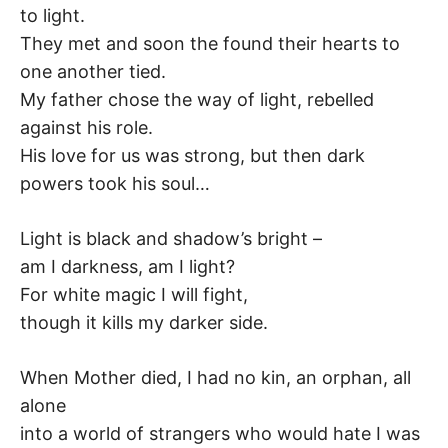
to light.
–
They met and soon the found their hearts to
F
one another tied.
My father chose the way of light, rebelled
I
against his role.
His love for us was strong, but then dark
L
powers took his soul…
K
Light is black and shadow’s bright –
&
am I darkness, am I light?
For white magic I will fight,
F
though it kills my darker side.
O
When Mother died, I had no kin, an orphan, all
L
alone
into a world of strangers who would hate I was