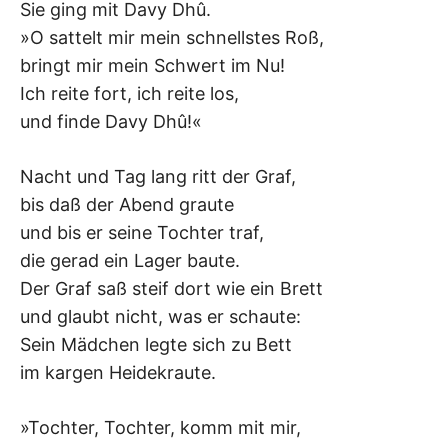
Sie ging mit Davy Dhû.
–
»O sattelt mir mein schnellstes Roß,
bringt mir mein Schwert im Nu!
F
Ich reite fort, ich reite los,
I
und finde Davy Dhû!«
L
Nacht und Tag lang ritt der Graf,
bis daß der Abend graute
K
und bis er seine Tochter traf,
&
die gerad ein Lager baute.
Der Graf saß steif dort wie ein Brett
F
und glaubt nicht, was er schaute:
Sein Mädchen legte sich zu Bett
O
im kargen Heidekraute.
L
»Tochter, Tochter, komm mit mir,