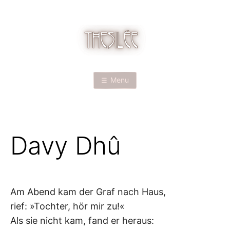
Skip
to
content
T
H
Menu
E
S
Davy Dhû
I
L
É
Am Abend kam der Graf nach Haus,
rief: »Tochter, hör mir zu!«
E
Als sie nicht kam, fand er heraus: