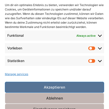
Wednesdays Klagelied
Um dir ein optimales Erlebnis zu bieten, verwenden wir Technologien wie
Cookies, um Geräteinformationen zu speichern und/oder darauf
zuzugreifen. Wenn du diesen Technologien zustimmst, können wir Daten
wie das Surfverhalten oder eindeutige IDs auf dieser Website verarbeiten.
Wenn du deine Zustimmung nicht erteilst oder zurückziehst, können
Search
bestimmte Merkmale und Funktionen beeinträchtigt werden.
for:
Search
Funktional
Always active
Vorlieben
Vorlieb
Statistiken
Statist
Manage services
Akzeptieren
Ablehnen
Powered by
Miniva WordPress Theme