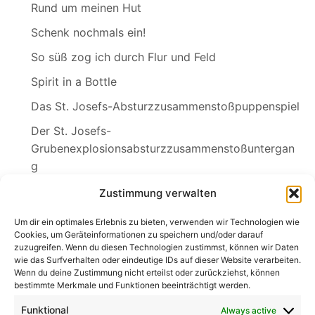
Rund um meinen Hut
Schenk nochmals ein!
So süß zog ich durch Flur und Feld
Spirit in a Bottle
Das St. Josefs-Absturzzusammenstoßpuppenspiel
Der St. Josefs-
Grubenexplosionsabsturzzusammenstoßuntergan
g
Sylvia
Zustimmung verwalten
Wednesdays Klagelied
Um dir ein optimales Erlebnis zu bieten, verwenden wir Technologien wie
Cookies, um Geräteinformationen zu speichern und/oder darauf
zuzugreifen. Wenn du diesen Technologien zustimmst, können wir Daten
wie das Surfverhalten oder eindeutige IDs auf dieser Website verarbeiten.
Wenn du deine Zustimmung nicht erteilst oder zurückziehst, können
Search
bestimmte Merkmale und Funktionen beeinträchtigt werden.
for:
Search
Funktional
Always active