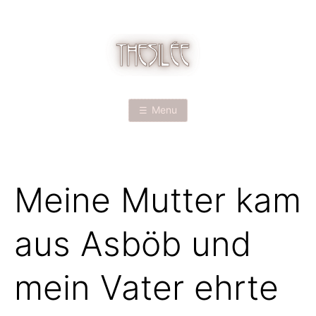
Skip
to
content
T
H
Menu
E
S
Meine Mutter kam
I
L
aus Asböb und
É
mein Vater ehrte
E