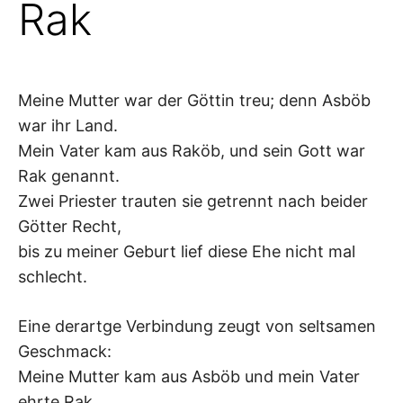
Rak
–
F
Meine Mutter war der Göttin treu; denn Asböb
I
war ihr Land.
L
Mein Vater kam aus Raköb, und sein Gott war
Rak genannt.
K
Zwei Priester trauten sie getrennt nach beider
Götter Recht,
&
bis zu meiner Geburt lief diese Ehe nicht mal
F
schlecht.
O
Eine derartge Verbindung zeugt von seltsamen
Geschmack:
L
Meine Mutter kam aus Asböb und mein Vater
ehrte Rak.