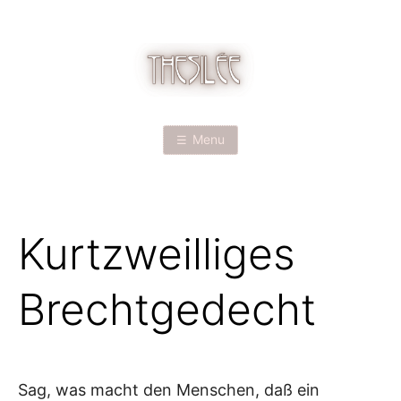
Skip
to
content
T
H
Menu
E
S
Kurtzweilliges
I
L
Brechtgedecht
É
E
Sag, was macht den Menschen, daß ein