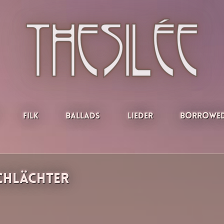
Filk
Ballads
Lieder
Borrowed
chlächter