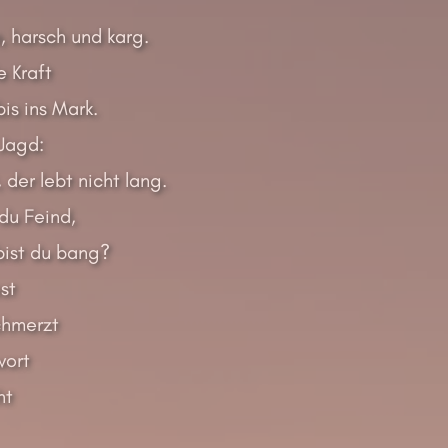
, harsch und karg.
e Kraft
bis ins Mark.
 Jagd:
, der lebt nicht lang.
du Feind,
ist du bang?
st
chmerzt
wort
ht