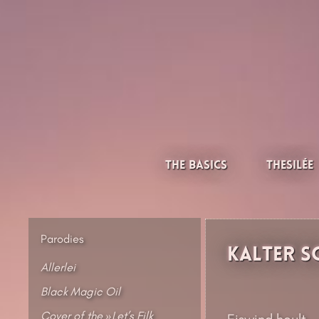
Skip
to
content
Thesilée – Filk & Folk
The Basics
Thesilée
Parodies
Kalter S
Allerlei
Black Magic Oil
Cover of the »Let’s Filk
Eiswind heult