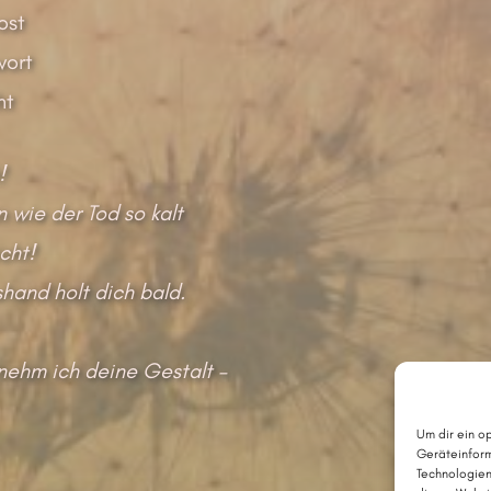
ost
wort
ht
!
n wie der Tod so kalt
cht!
hand holt dich bald.
nehm ich deine Gestalt –
Um dir ein o
Geräteinform
Technologien