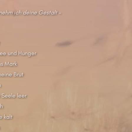
nehm ich deine Gestalt –
nee und Hunger
ns Mark
meine Brut
m
e Seele leer
ch
 kalt