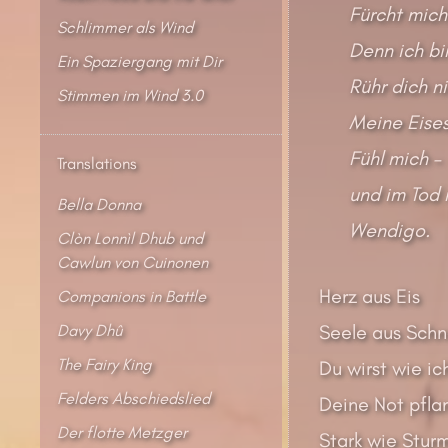
Fürcht mich
Schlimmer als Wind
Denn ich bi
Ein Spaziergang mit Dir
Rühr dich ni
Stimmen im Wind 3.0
Meine Eises
Fühl mich –
Translations
und im Tod 
Bella Donna
Wendigo.
Clòn Lonnìl Dhub und
Cawlun von Cuinonen
Herz aus Eis
Companions in Battle
Davy Dhû
Seele aus Sch
The Fairy King
Du wirst wie ic
Felders Abschiedslied
Deine Not pflan
Der flotte Metzger
Stark wie Stur