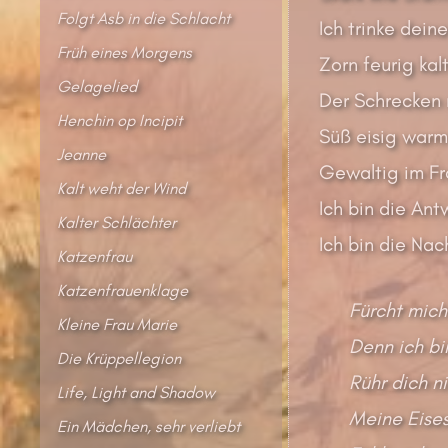
Folgt Asb in die Schlacht
Ich trinke dein
Früh eines Morgens
Zorn feurig kal
Gelagelied
Der Schrecken 
Henchin op Incipit
Süß eisig warm
Jeanne
Gewaltig im Fr
Kalt weht der Wind
Ich bin die Ant
Kalter Schlächter
Ich bin die Nac
Katzenfrau
Katzenfrauenklage
Fürcht mich
Kleine Frau Marie
Denn ich bi
Die Krüppellegion
Rühr dich ni
Life, Light and Shadow
Meine Eises
Ein Mädchen, sehr verliebt