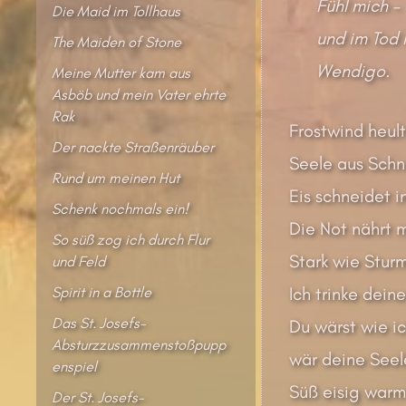
Fühl mich –
Die Maid im Tollhaus
und im Tod 
The Maiden of Stone
Wendigo.
Meine Mutter kam aus
Asböb und mein Vater ehrte
Rak
Frostwind heult
Der nackte Straßenräuber
Seele aus Sch
Rund um meinen Hut
Eis schneidet i
Schenk nochmals ein!
Die Not nährt 
So süß zog ich durch Flur
Stark wie Stur
und Feld
Spirit in a Bottle
Ich trinke dein
Das St. Josefs-
Du wärst wie i
Absturzzusammenstoßpupp
wär deine Seele
enspiel
Süß eisig warm
Der St. Josefs-