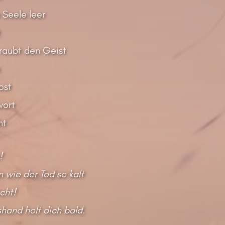
e Seele leer
t
raubt den Geist
ost
wort
ht
!
n wie der Tod so kalt
cht!
hand holt dich bald.