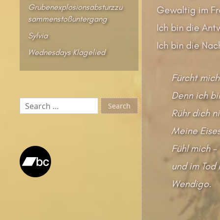
Grubenexplosionsabsturzzu
Gewaltig im Fr
sammenstoßuntergang
Ich bin die Ant
Sylvia
Ich bin die Nac
Wednesdays Klagelied
Fürcht mich
Denn ich bi
Search
Rühr dich ni
for:
Meine Eises
Fühl mich –
und im Tod 
Wendigo.