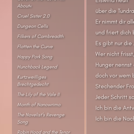
About«
über die Tundra
Cruel Sister 2.0
Er nimmt dir all
Dungeon Cells
und friert dich 
Filkers of Cambreadth
Es gibt nur die
Flatten the Curve
Wer nicht frisst
Happy Pork Song
Hunger nennst 
Hunchback Legend
doch vor wem b
Kurtzweilliges
Brechtgedecht
Stechender Fro
The Lily of the Vale II
Jeder Schritt s
Month of Nanowrimo
Ich bin die Ant
The Novelist’s Revenge
Ich bin die Nac
Song
Robin Hood and the Tenor