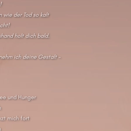
!
n wie der Tod so kalt
cht!
hand holt dich bald.
nehm ich deine Gestalt –
nee und Hunger
h
zt mich fort
m