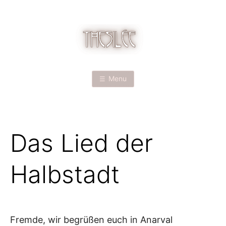
Skip
to
content
T
H
Menu
E
S
Das Lied der
I
L
Halbstadt
É
E
Fremde, wir begrüßen euch in Anarval