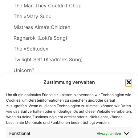
The Man They Couldn’t Chop
The »Mary Sue«
Mistress Alma’s Children
Ragnarök (Loki’s Song)
The »Solitude«
Twilight Self (Keadran’s Song)
Unicorn?
Vineta
Zustimmung verwalten
The Wakening
Um dir ein optimales Erlebnis zu bieten, verwenden wir Technologien wie
Cookies, um Geräteinformationen zu speichern und/oder darauf
zuzugreifen. Wenn du diesen Technologien zustimmst, können wir Daten
wie das Surfverhalten oder eindeutige IDs auf dieser Website verarbeiten.
Wenn du deine Zustimmung nicht erteilst oder zurückziehst, können
Search
bestimmte Merkmale und Funktionen beeinträchtigt werden.
for:
Search
Funktional
Always active