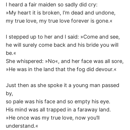
I heard a fair maiden so sadly did cry:
–
»My heart it is broken, I’m dead and undone,
F
my true love, my true love forever is gone.«
I
I stepped up to her and I said: »Come and see,
he will surely come back and his bride you will
L
be.«
She whispered: »No«, and her face was all sore,
K
»He was in the land that the fog did devour.«
&
Just then as she spoke it a young man passed
F
by,
so pale was his face and so empty his eye.
O
His mind was all trapped in a faraway land.
L
»He once was my true love, now you’ll
understand.«