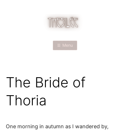
Skip
to
content
T
H
Menu
E
S
The Bride of
I
L
Thoria
É
E
One morning in autumn as I wandered by,