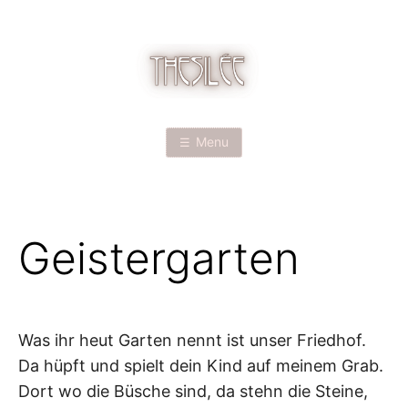
Skip
to
content
T
H
Menu
E
S
Geistergarten
I
L
É
Was ihr heut Garten nennt ist unser Friedhof.
Da hüpft und spielt dein Kind auf meinem Grab.
E
Dort wo die Büsche sind, da stehn die Steine,