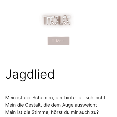
Skip
to
content
T
H
Menu
E
S
Jagdlied
I
L
É
Mein ist der Schemen, der hinter dir schleicht
Mein die Gestalt, die dem Auge ausweicht
E
Mein ist die Stimme, hörst du mir auch zu?