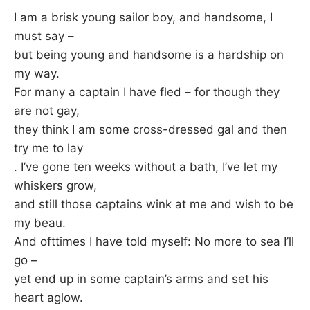
–
I am a brisk young sailor boy, and handsome, I
must say –
F
but being young and handsome is a hardship on
my way.
I
For many a captain I have fled – for though they
are not gay,
L
they think I am some cross-dressed gal and then
K
try me to lay
. I’ve gone ten weeks without a bath, I’ve let my
&
whiskers grow,
and still those captains wink at me and wish to be
F
my beau.
And ofttimes I have told myself: No more to sea I’ll
O
go –
L
yet end up in some captain’s arms and set his
heart aglow.