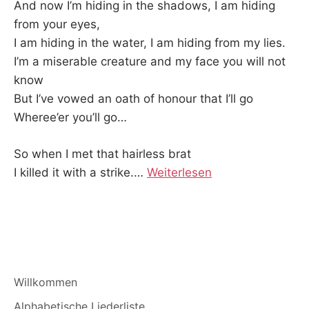
And now I’m hiding in the shadows, I am hiding
from your eyes,
I am hiding in the water, I am hiding from my lies.
I’m a miserable creature and my face you will not
know
But I’ve vowed an oath of honour that I’ll go
Wheree’er you’ll go…
So when I met that hairless brat
I killed it with a strike.
…
Weiterlesen
Willkommen
Alphabetische Liederliste