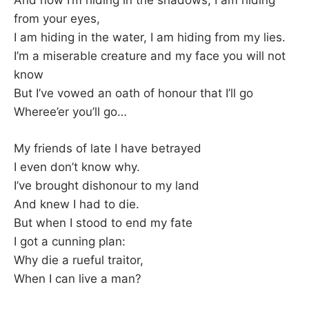
And now I’m hiding in the shadows, I am hiding
from your eyes,
I am hiding in the water, I am hiding from my lies.
I’m a miserable creature and my face you will not
know
But I’ve vowed an oath of honour that I’ll go
Wheree’er you’ll go…
My friends of late I have betrayed
I even don’t know why.
I’ve brought dishonour to my land
And knew I had to die.
But when I stood to end my fate
I got a cunning plan:
Why die a rueful traitor,
When I can live a man?