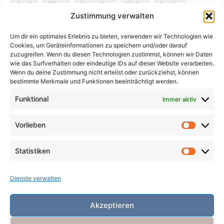
Jagd
Krieg
Legenden
Liebe
Lustig
Zustimmung verwalten
Magier
Metamorphosen
Mord
Musik
Pakte
Um dir ein optimales Erlebnis zu bieten, verwenden wir Technologien wie
Pandemie
Pest
Rache
Rollenspiel
Roman
Cookies, um Geräteinformationen zu speichern und/oder darauf
Räuber
Satire
Schiffe
Schräg
Tiere
zuzugreifen. Wenn du diesen Technologien zustimmst, können wir Daten
wie das Surfverhalten oder eindeutige IDs auf dieser Website verarbeiten.
Tod
Traum
Verlust
Verwechselte Identität
Wenn du deine Zustimmung nicht erteilst oder zurückziehst, können
bestimmte Merkmale und Funktionen beeinträchtigt werden.
Vögel
Winter
Zeit
Funktional
Immer aktiv
Vorlieben
Vorlieb
Statistiken
Statist
Dienste verwalten
Akzeptieren