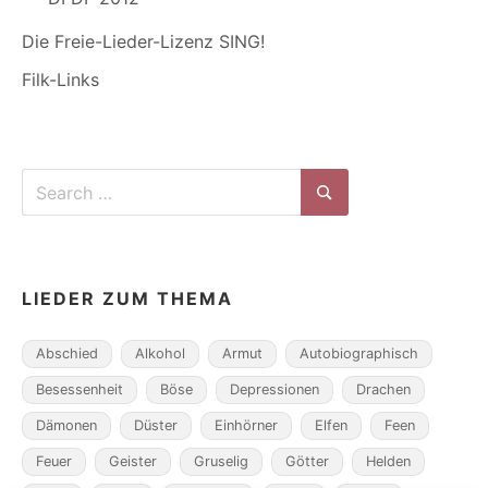
Die Freie-Lieder-Lizenz SING!
Filk-Links
Search
for:
Search
LIEDER ZUM THEMA
Abschied
Alkohol
Armut
Autobiographisch
Besessenheit
Böse
Depressionen
Drachen
Dämonen
Düster
Einhörner
Elfen
Feen
Feuer
Geister
Gruselig
Götter
Helden