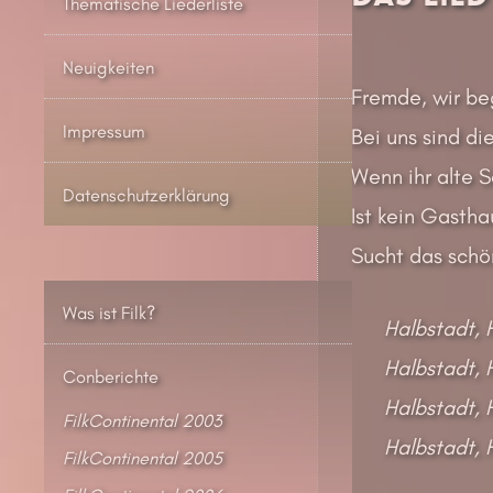
Thematische Liederliste
Neuigkeiten
Fremde, wir be
Impressum
Bei uns sind di
Wenn ihr alte 
Datenschutzerklärung
Ist kein Gasth
Sucht das schö
Was ist Filk?
Halbstadt, 
Halbstadt, 
Conberichte
Halbstadt, 
FilkContinental 2003
Halbstadt, 
FilkContinental 2005