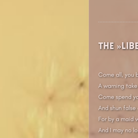
The »Lib
Come all, you 
A warning take
Come spend you
And shun false
For by a maid w
And I may no lo