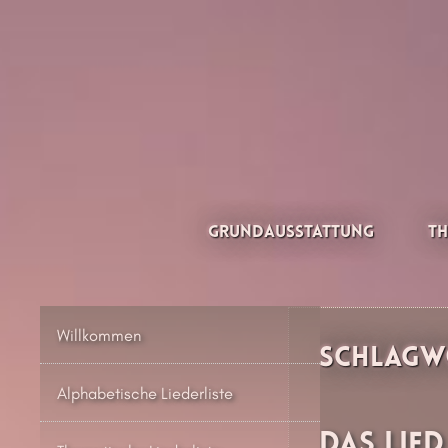
Zum
Inhalt
springen
Thesilée – Filk & Folk
Grundausstattung
Th
Willkommen
Schlagw
Alphabetische Liederliste
Das Lie