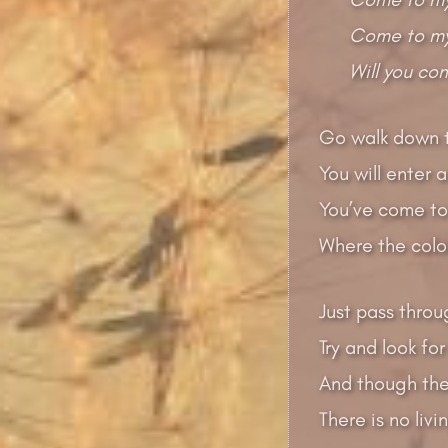
Come to my
Will you co
Go walk down t
You will enter 
You’ve come to 
Where the colou
Just pass throu
Try and look for
And though the
There is no liv