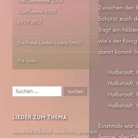
FilkContinental 2006
Zwischen den 
Confluence 2008
Schützt euch d
DFDF 2012
Tragt ein hölze
wie’s der König
Die Freie-Lieder-Lizenz SING!
damit kommt ih
Filk-Links
Halbstadt, 
Halbstadt, 
Suchen
Halbstadt, 
nach:
Halbstadt, 
Lieder zum Thema
Einstmals war d
Alkohol
Abschied
Autobiographisch
Armut
Tempel aller Göt