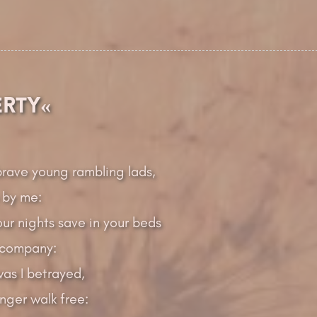
erty«
brave young rambling lads,
 by me:
r nights save in your beds
 company:
as I betrayed,
nger walk free: