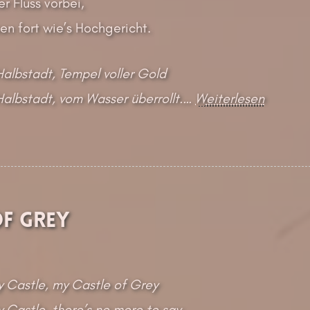
er Fluss vorbei,
ben fort wie’s Hochgericht.
Halbstadt, Tempel voller Gold
Halbstadt, vom Wasser überrollt.…
Weiterlesen
of Grey
 Castle, my Castle of Grey
Castle, there’s no more to say