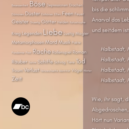
Böse
Depressionen
Drachen
Besessenheit
bis die schlim
Düster
Feen
Feuer
Dämonen
Einhörner
Elfen
Anarval das L
Geister
Götter
Helden
Gruselig
Katastrophe
und seitdem ist
Liebe
Legenden
Krieg
Lustig
Magier
Mord
Musik
Metamorphosen
Pakte
Halbstadt, 
Rache
Roman
Rollenspiel
Pandemie
Pest
Halbstadt, H
Tod
Räuber
Schiffe
Schräg
Tiere
Satire
Halbstadt, 
Verlust
Traum
Vögel
Verwechselte Identität
Winter
Zeit
Halbstadt, H
Wie, ihr sagt,
Abgedroschen, 
Hört nun Varian