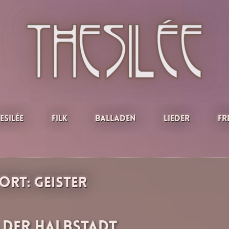
esilée
Filk
Balladen
Lieder
Fr
ort:
Geister
d der Halbstadt