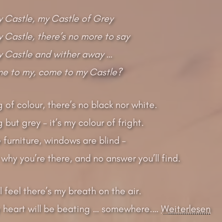
 Castle, my Castle of Grey
Castle, there’s no more to say
 Castle and wither away …
me to my, come to my Castle?
g of colour, there’s no black nor white.
 but grey – it’s my colour of fright.
 furniture, windows are blind –
why you’re there, and no answer you’ll find.
ll feel there’s my breath on the air.
my heart will be beating … somewhere.…
Weiterlesen