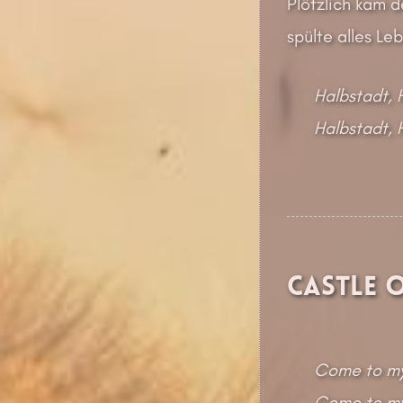
Plötzlich kam d
spülte alles Le
Halbstadt, 
Halbstadt, 
Castle 
Come to my
Come to my 