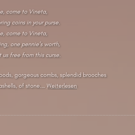
, come to Vineta,
ing coins in your purse.
, come to Vineta,
ng, one pennie’s worth,
 us free from this curse.
oods, gorgeous combs, splendid brooches
ashells, of stone.
…
Weiterlesen