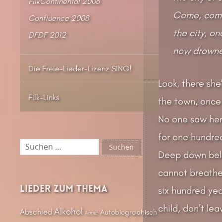
FilkContinental 2006
Come, come
Confluence 2008
the city, o
DFDF 2012
now drowned
Die Freie-Lieder-Lizenz SING!
Look, there she’
Filk-Links
the town, once
No one saw her
for one hundre
Suchen
nach:
Deep down belo
cannot breathe 
Lieder zum Thema
six hundred ye
child, don’t lea
Alkohol
Abschied
Autobiographisch
Armut