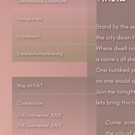
Thematische Liederliste
Neuigkeiten
Stand by the s
Impressum
the city down t
Where dwell nou
Datenschutzerklärung
a name’s all she
One hundred ye
no one would s
Was ist Filk?
Join me tonigh
lets bring this
Conberichte
FilkContinental 2003
Come, come
FilkContinental 2005
the city of 