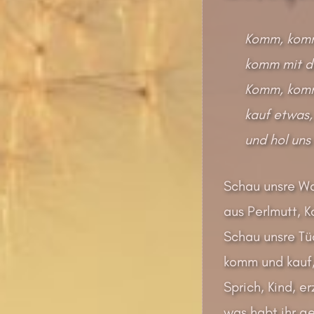
Komm, komm
komm mit de
Komm, komm
kauf etwas, 
und hol uns 
Schau unsre Wa
aus Perlmutt, K
Schau unsre Tü
komm und kauf,
Sprich, Kind, e
was habt ihr g