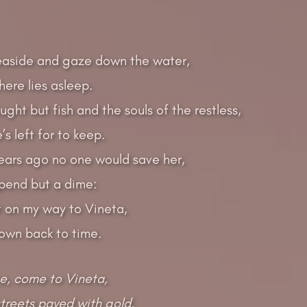
easide and gaze down the water,
here lies asleep.
ght but fish and the souls of the restless,
’s left for to keep.
ars ago no one would save her,
pend but a dime:
t on my way to Vineta,
 town back to time.
, come to Vineta,
streets paved with gold.