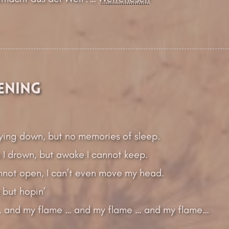
ening
ying down, but no memories of sleep.
 I drown, but awake I cannot keep.
nnot open, I can’t even move my head.
m but hopin’
… and my flame … and my flame … and my flame…