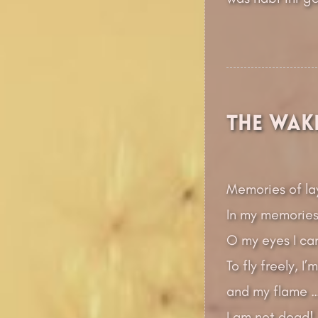
The Wak
Memories of la
In my memories
O my eyes I ca
To fly freely, I’
and my flame 
I am not dead!