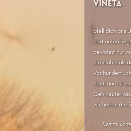
Vineta
Stell dich ans 
dort unten liegt
bewohnt nur vo
die nichts als
Vor hundert Jah
doch nun ist es
Geh heute Nach
wir heben die S
Komm, komm