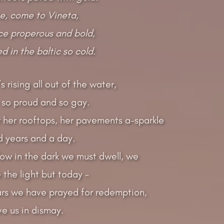
, come to Vineta,
nce properous and bold,
 in the baltic so cold.
s rising all out of the water,
 so proud and so gay.
 her rooftops, her pavements a-sparkle
d years and a day.
w in the dark we must dwell, we
the light but today –
ars we have prayed for redemption,
ve us in dismay.