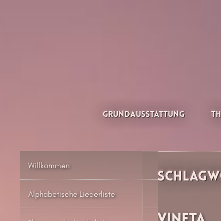
Zum
Inhalt
springen
Thesilée – Filk & Folk
Grundausstattung
Th
Willkommen
Schlagw
Alphabetische Liederliste
Vineta