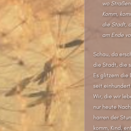
wo Straßen 
Komm, komm
die Stadt, d
am Ende vom
Schau, da ersch
die Stadt, die 
Es glitzern di
seit einhundert
Wir, die wir leb
nur heute Nacht
harren der Stu
komm, Kind, en