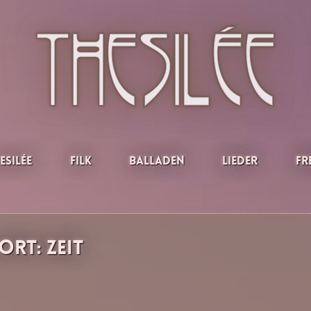
esilée
Filk
Balladen
Lieder
Fr
ort:
Zeit