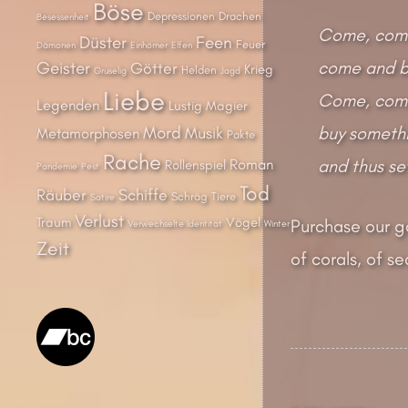
Böse
Depressionen
Drachen
Besessenheit
Come, come
Düster
Feen
Feuer
Dämonen
Einhörner
Elfen
come and br
Geister
Götter
Krieg
Helden
Gruselig
Jagd
Liebe
Come, come
Legenden
Lustig
Magier
buy somethi
Mord
Musik
Metamorphosen
Pakte
Rache
and thus set
Roman
Rollenspiel
Pandemie
Pest
Tod
Räuber
Schiffe
Schräg
Tiere
Satire
Verlust
Traum
Vögel
Purchase our g
Verwechselte Identität
Winter
Zeit
of corals, of se