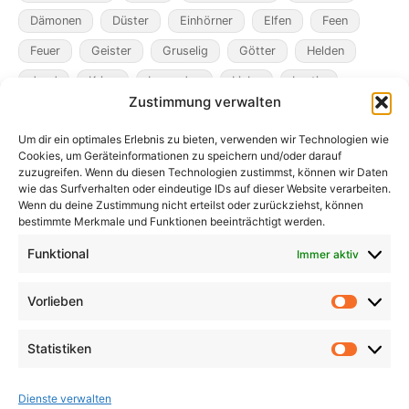
Dämonen
Düster
Einhörner
Elfen
Feen
Feuer
Geister
Gruselig
Götter
Helden
Jagd
Krieg
Legenden
Liebe
Lustig
Zustimmung verwalten
Magier
Metamorphosen
Mord
Musik
Pakte
Um dir ein optimales Erlebnis zu bieten, verwenden wir Technologien wie
Pandemie
Pest
Rache
Rollenspiel
Roman
Cookies, um Geräteinformationen zu speichern und/oder darauf
Räuber
Satire
Schiffe
Schräg
Tiere
zuzugreifen. Wenn du diesen Technologien zustimmst, können wir Daten
wie das Surfverhalten oder eindeutige IDs auf dieser Website verarbeiten.
Tod
Traum
Verlust
Verwechselte Identität
Wenn du deine Zustimmung nicht erteilst oder zurückziehst, können
bestimmte Merkmale und Funktionen beeinträchtigt werden.
Vögel
Winter
Zeit
Funktional
Immer aktiv
Vorlieben
Vorlieb
Statistiken
Statist
Dienste verwalten