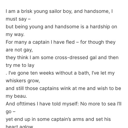
–
I am a brisk young sailor boy, and handsome, I
must say –
F
but being young and handsome is a hardship on
I
my way.
For many a captain I have fled – for though they
L
are not gay,
they think I am some cross-dressed gal and then
K
try me to lay
. I’ve gone ten weeks without a bath, I’ve let my
&
whiskers grow,
F
and still those captains wink at me and wish to be
my beau.
O
And ofttimes I have told myself: No more to sea I’ll
go –
L
yet end up in some captain’s arms and set his
heart aglow.