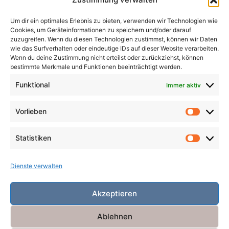
Magier
Metamorphosen
Mord
Musik
Pakte
Um dir ein optimales Erlebnis zu bieten, verwenden wir Technologien wie
Pandemie
Pest
Rache
Rollenspiel
Roman
Cookies, um Geräteinformationen zu speichern und/oder darauf
Räuber
Satire
Schiffe
Schräg
Tiere
zuzugreifen. Wenn du diesen Technologien zustimmst, können wir Daten
wie das Surfverhalten oder eindeutige IDs auf dieser Website verarbeiten.
Tod
Traum
Verlust
Verwechselte Identität
Wenn du deine Zustimmung nicht erteilst oder zurückziehst, können
bestimmte Merkmale und Funktionen beeinträchtigt werden.
Vögel
Winter
Zeit
Funktional
Immer aktiv
Vorlieben
Vorlieb
Statistiken
Statist
Dienste verwalten
Akzeptieren
Ablehnen