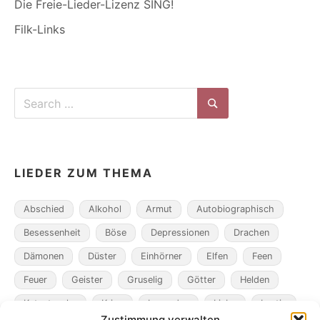
Die Freie-Lieder-Lizenz SING!
Filk-Links
Search
for:
Search
LIEDER ZUM THEMA
Abschied
Alkohol
Armut
Autobiographisch
Besessenheit
Böse
Depressionen
Drachen
Dämonen
Düster
Einhörner
Elfen
Feen
Feuer
Geister
Gruselig
Götter
Helden
Katastrophe
Krieg
Legenden
Liebe
Lustig
Zustimmung verwalten