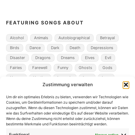
Search
FEATURING SONGS ABOUT
Alcohol
Animals
Autobiographical
Betrayal
Birds
Dance
Dark
Death
Depressions
Disaster
Dragons
Dreams
Elves
Evil
Fairies
Farewell
Funny
Ghosts
Gods
Heroes
Hunting
Legends
Loss
Love
Zustimmung verwalten
Madness
Magicians
Metamorphosis
Mining
Um dir ein optimales Erlebnis zu bieten, verwenden wir Technologien wie
Mistaken Identity
Murder
Music
Novel
Cookies, um Geräteinformationen zu speichern und/oder darauf
Obsession
Pacts
Poverty
Revenge
zuzugreifen. Wenn du diesen Technologien zustimmst, können wir Daten
wie das Surfverhalten oder eindeutige IDs auf dieser Website verarbeiten.
Robbers
Role Playing Games
Ships
Spooky
Wenn du deine Zustimmung nicht erteilst oder zurückziehst, können
bestimmte Merkmale und Funktionen beeinträchtigt werden.
Time
Unicorns
War
Weird
Winter
Funktional
Always active