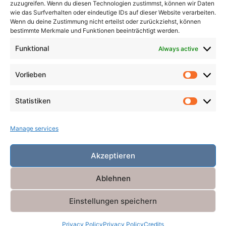
Pandemic
Plague
Poverty
Revenge
zuzugreifen. Wenn du diesen Technologien zustimmst, können wir Daten
wie das Surfverhalten oder eindeutige IDs auf dieser Website verarbeiten.
Robbers
Role Playing Games
Satire
Ships
Wenn du deine Zustimmung nicht erteilst oder zurückziehst, können
bestimmte Merkmale und Funktionen beeinträchtigt werden.
Time
Unicorns
War
Weird
Winter
Funktional
Always active
Vorlieben
Vorlieb
Statistiken
Statist
Manage services
Akzeptieren
Ablehnen
Einstellungen speichern
Powered by
Miniva WordPress Theme
Privacy Policy
Privacy Policy
Credits