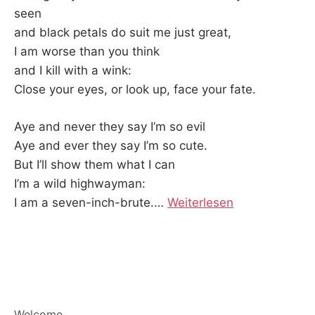
seen
and black petals do suit me just great,
I am worse than you think
and I kill with a wink:
Close your eyes, or look up, face your fate.
Aye and never they say I’m so evil
Aye and ever they say I’m so cute.
But I’ll show them what I can
I’m a wild highwayman:
I am a seven-inch-brute.
…
Weiterlesen
Welcome