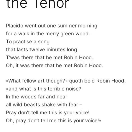
the Tenor
–
F
Placido went out one summer morning
for a walk in the merry green wood.
I
To practise a song
L
that lasts twelve minutes long.
T’was there that he met Robin Hood.
K
Oh, it was there that he met Robin Hood.
&
»What fellow art though?« quoth bold Robin Hood,
»and what is this terrible noise?
F
In the woods far and near
O
all wild beasts shake with fear –
Pray don’t tell me this is your voice!
L
Oh, pray don’t tell me this is your voice!«