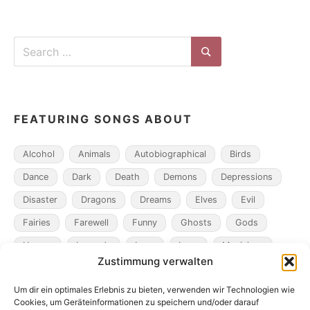
Search
for:
Search
FEATURING SONGS ABOUT
Alcohol
Animals
Autobiographical
Birds
Dance
Dark
Death
Demons
Depressions
Disaster
Dragons
Dreams
Elves
Evil
Fairies
Farewell
Funny
Ghosts
Gods
Heroes
Legends
Loss
Love
Magicians
Zustimmung verwalten
Metamorphosis
Mining
Mistaken Identity
Um dir ein optimales Erlebnis zu bieten, verwenden wir Technologien wie
Murder
Music
Novel
Obsession
Pacts
Cookies, um Geräteinformationen zu speichern und/oder darauf