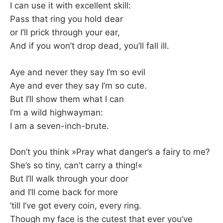
I can use it with excellent skill:
Pass that ring you hold dear
or I’ll prick through your ear,
And if you won’t drop dead, you’ll fall ill.
Aye and never they say I’m so evil
Aye and ever they say I’m so cute.
But I’ll show them what I can
I’m a wild highwayman:
I am a seven-inch-brute.
Don’t you think »Pray what danger’s a fairy to me?
She’s so tiny, can’t carry a thing!«
But I’ll walk through your door
and I’ll come back for more
’till I’ve got every coin, every ring.
Though my face is the cutest that ever you’ve