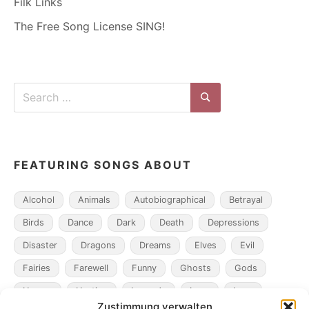
Filk Links
The Free Song License SING!
Search
for:
Search
FEATURING SONGS ABOUT
Alcohol
Animals
Autobiographical
Betrayal
Birds
Dance
Dark
Death
Depressions
Disaster
Dragons
Dreams
Elves
Evil
Fairies
Farewell
Funny
Ghosts
Gods
Heroes
Hunting
Legends
Loss
Love
Zustimmung verwalten