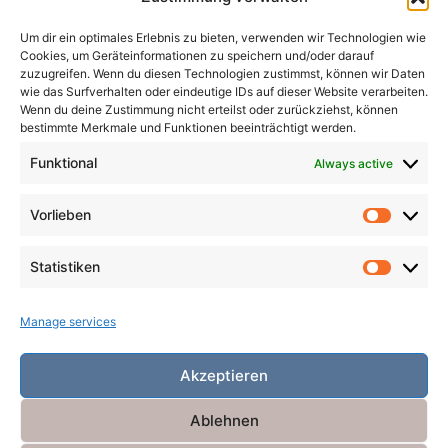
Madness
Magicians
Metamorphosis
Mining
Um dir ein optimales Erlebnis zu bieten, verwenden wir Technologien wie
Mistaken Identity
Murder
Music
Novel
Cookies, um Geräteinformationen zu speichern und/oder darauf
Obsession
Pacts
Poverty
Revenge
zuzugreifen. Wenn du diesen Technologien zustimmst, können wir Daten
wie das Surfverhalten oder eindeutige IDs auf dieser Website verarbeiten.
Robbers
Role Playing Games
Ships
Spooky
Wenn du deine Zustimmung nicht erteilst oder zurückziehst, können
bestimmte Merkmale und Funktionen beeinträchtigt werden.
Time
Unicorns
War
Weird
Winter
Funktional
Always active
Vorlieben
Vorlieb
Statistiken
Statist
Manage services
Akzeptieren
Ablehnen