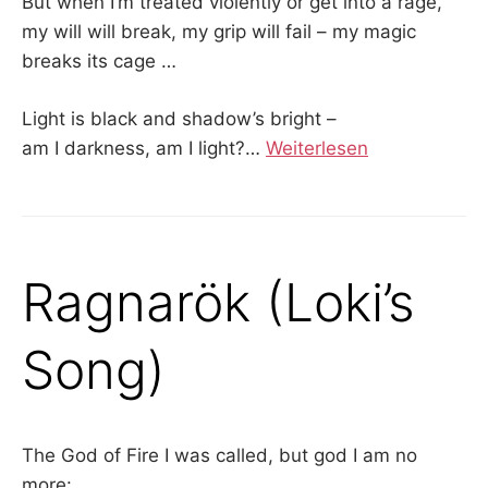
But when I’m treated violently or get into a rage,
my will will break, my grip will fail – my magic
breaks its cage …
Light is black and shadow’s bright –
am I darkness, am I light?
…
Weiterlesen
Ragnarök (Loki’s
Song)
The God of Fire I was called, but god I am no
more: