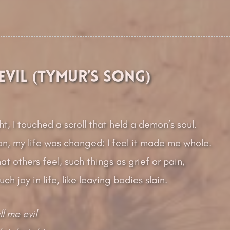
Evil (Tymur’s Song)
t, I touched a scroll that held a demon’s soul.
n, my life was changed: I feel it made me whole.
at others feel, such things as grief or pain,
much joy in life, like leaving bodies slain.
ll me evil