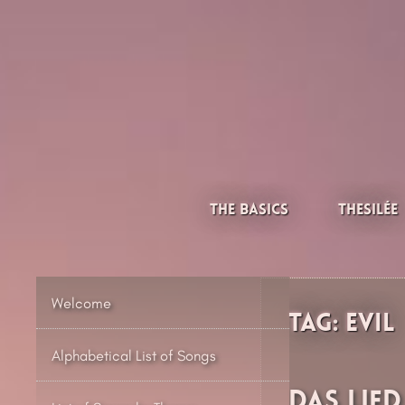
Skip
to
content
Thesilée – Filk & Folk
The Basics
Thesilée
Welcome
Tag:
Evil
Alphabetical List of Songs
Das Lie