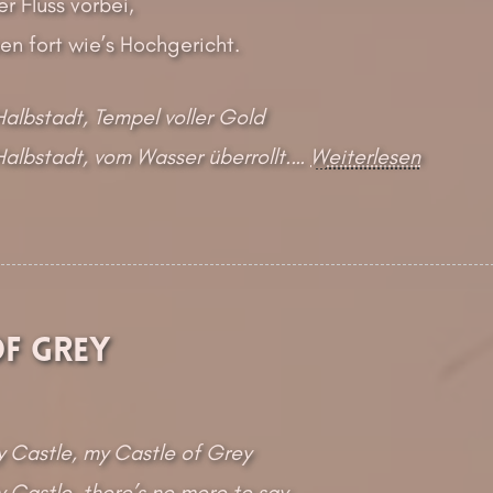
er Fluss vorbei,
ben fort wie’s Hochgericht.
Halbstadt, Tempel voller Gold
Halbstadt, vom Wasser überrollt.…
Weiterlesen
of Grey
 Castle, my Castle of Grey
Castle, there’s no more to say