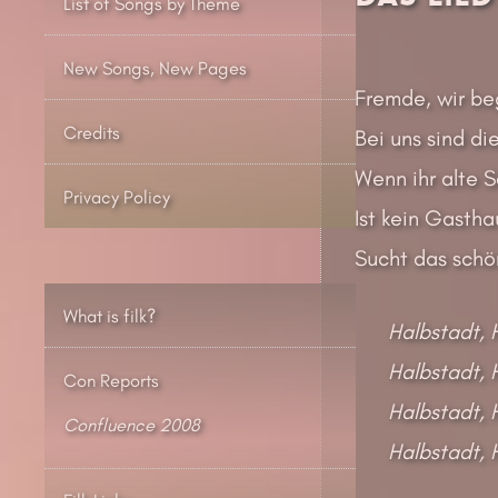
List of Songs by Theme
New Songs, New Pages
Fremde, wir be
Credits
Bei uns sind di
Wenn ihr alte 
Privacy Policy
Ist kein Gasth
Sucht das schö
What is filk?
Halbstadt, 
Halbstadt, 
Con Reports
Halbstadt, 
Confluence 2008
Halbstadt, 