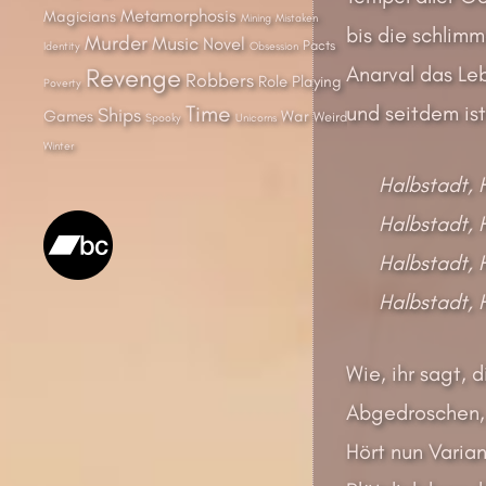
Metamorphosis
Magicians
Mining
Mistaken
bis die schlim
Murder
Music
Novel
Pacts
Identity
Obsession
Anarval das L
Revenge
Robbers
Role Playing
Poverty
und seitdem ist
Time
Ships
Games
War
Weird
Spooky
Unicorns
Winter
Halbstadt, 
Halbstadt, H
Halbstadt, 
Halbstadt, H
Wie, ihr sagt,
Abgedroschen, 
Hört nun Varian