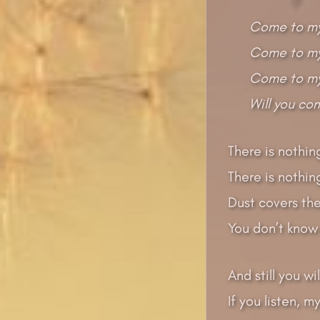
Come to my
Come to my 
Come to my
Will you co
There is nothin
There is nothing
Dust covers the
You don’t know 
And still you wi
If you listen, 