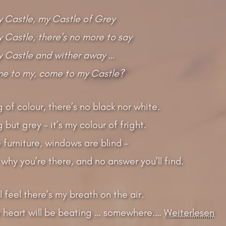
 Castle, my Castle of Grey
Castle, there’s no more to say
 Castle and wither away …
me to my, come to my Castle?
g of colour, there’s no black nor white.
 but grey – it’s my colour of fright.
 furniture, windows are blind –
why you’re there, and no answer you’ll find.
ll feel there’s my breath on the air.
my heart will be beating … somewhere.…
Weiterlesen