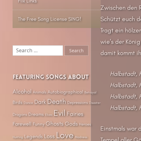
Filk Links
Zwischen den 
Schützt euch d
The Free Song License SING!
Tragt ein hölze
wie’s der König
Search
damit kommt ih
for:
Halbstadt, 
Featuring songs about
Halbstadt, 
Alcohol
Autobiographical
Animals
Betrayal
Halbstadt, 
Death
Dark
Birds
Depressions
Dance
Disaster
Halbstadt, 
Evil
Fairies
Dreams
Dragons
Elves
Ghosts
Gods
Farewell
Funny
Heroes
Einstmals war d
Love
Loss
Legends
Hunting
Madness
Tempel aller Göt