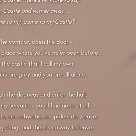
 Castle and wither away …
me to my, come to my Castle?
he corridor, open the door –
a place where you’ve ne’er been before.
the castle that I call my own,
rs are grey and you are all alone.
gh the doorway and enter the hall,
 my servants – you’ll find none at all.
re are cobwebs, no spiders do weave:
ing thing, and there’s no way to leave.