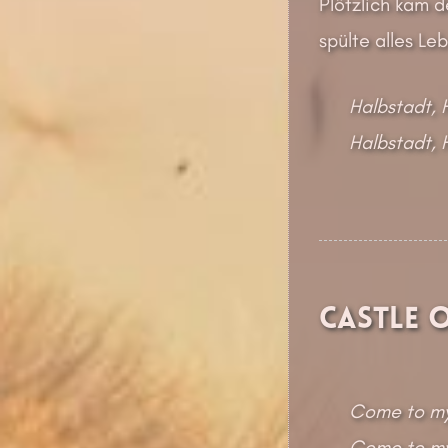
Plötzlich kam d
spülte alles Le
Halbstadt, 
Halbstadt, 
Castle 
Come to my
Come to my 