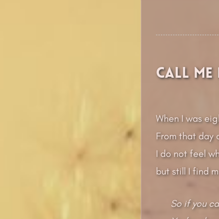
Call Me 
When I was eigh
From that day o
I do not feel wh
but still I find 
So if you ca