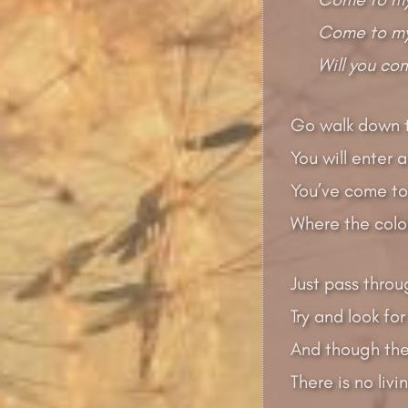
Come to my
Will you co
Go walk down t
You will enter 
You’ve come to 
Where the colou
Just pass throu
Try and look for
And though the
There is no liv