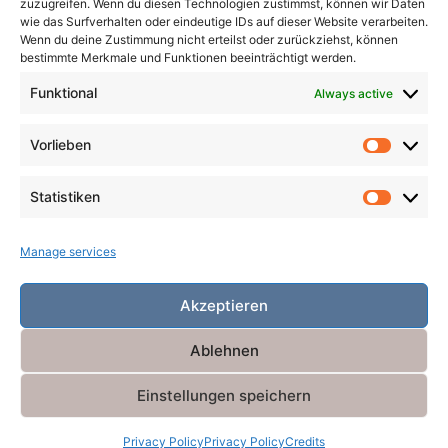
Pandemic
Plague
Poverty
Revenge
zuzugreifen. Wenn du diesen Technologien zustimmst, können wir Daten
wie das Surfverhalten oder eindeutige IDs auf dieser Website verarbeiten.
Robbers
Role Playing Games
Satire
Ships
Wenn du deine Zustimmung nicht erteilst oder zurückziehst, können
bestimmte Merkmale und Funktionen beeinträchtigt werden.
Time
Unicorns
War
Weird
Winter
Funktional
Always active
Vorlieben
Vorlieb
Statistiken
Statist
Manage services
Akzeptieren
Ablehnen
Einstellungen speichern
Powered by
Miniva WordPress Theme
Privacy Policy
Privacy Policy
Credits