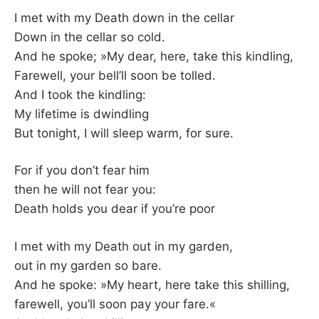
–
I met with my Death down in the cellar
Down in the cellar so cold.
F
And he spoke; »My dear, here, take this kindling,
Farewell, your bell’ll soon be tolled.
I
And I took the kindling:
My lifetime is dwindling
L
But tonight, I will sleep warm, for sure.
K
For if you don’t fear him
&
then he will not fear you:
Death holds you dear if you’re poor
F
I met with my Death out in my garden,
O
out in my garden so bare.
And he spoke: »My heart, here take this shilling,
L
farewell, you’ll soon pay your fare.«