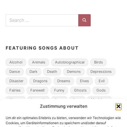
Search
for:
Search
FEATURING SONGS ABOUT
Alcohol
Animals
Autobiographical
Birds
Dance
Dark
Death
Demons
Depressions
Disaster
Dragons
Dreams
Elves
Evil
Fairies
Farewell
Funny
Ghosts
Gods
Heroes
Legends
Loss
Love
Magicians
Zustimmung verwalten
Metamorphosis
Mining
Mistaken Identity
Um dir ein optimales Erlebnis zu bieten, verwenden wir Technologien wie
Murder
Music
Novel
Obsession
Pacts
Cookies, um Geräteinformationen zu speichern und/oder darauf