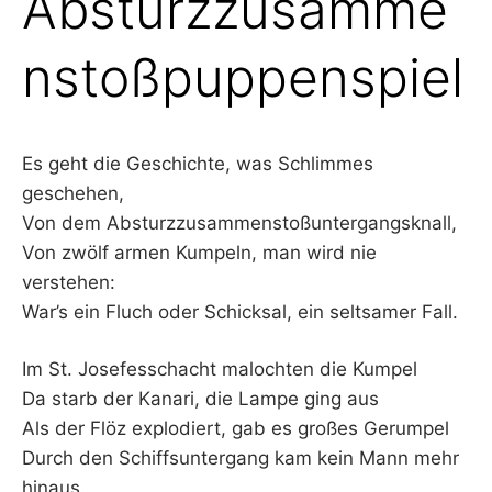
Absturzzusamme
–
nstoßpuppenspiel
F
I
Es geht die Geschichte, was Schlimmes
L
geschehen,
Von dem Absturzzusammenstoßuntergangsknall,
K
Von zwölf armen Kumpeln, man wird nie
verstehen:
&
War’s ein Fluch oder Schicksal, ein seltsamer Fall.
F
Im St. Josefesschacht malochten die Kumpel
O
Da starb der Kanari, die Lampe ging aus
Als der Flöz explodiert, gab es großes Gerumpel
L
Durch den Schiffsuntergang kam kein Mann mehr
hinaus.