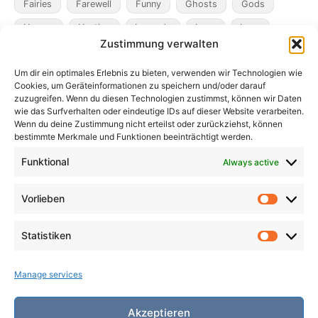
Fairies
Farewell
Funny
Ghosts
Gods
Heroes
Hunting
Legends
Loss
Love
Zustimmung verwalten
Madness
Magicians
Metamorphosis
Mining
Um dir ein optimales Erlebnis zu bieten, verwenden wir Technologien wie
Mistaken Identity
Murder
Music
Novel
Cookies, um Geräteinformationen zu speichern und/oder darauf
Obsession
Pacts
Poverty
Revenge
zuzugreifen. Wenn du diesen Technologien zustimmst, können wir Daten
wie das Surfverhalten oder eindeutige IDs auf dieser Website verarbeiten.
Robbers
Role Playing Games
Ships
Spooky
Wenn du deine Zustimmung nicht erteilst oder zurückziehst, können
bestimmte Merkmale und Funktionen beeinträchtigt werden.
Time
Unicorns
War
Weird
Winter
Funktional
Always active
Vorlieben
Vorlieb
Statistiken
Statist
Manage services
Akzeptieren