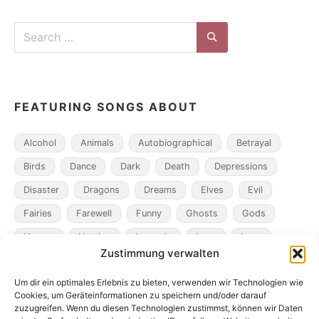
Search
for:
Search
FEATURING SONGS ABOUT
Alcohol
Animals
Autobiographical
Betrayal
Birds
Dance
Dark
Death
Depressions
Disaster
Dragons
Dreams
Elves
Evil
Fairies
Farewell
Funny
Ghosts
Gods
Heroes
Hunting
Legends
Loss
Love
Zustimmung verwalten
Madness
Magicians
Metamorphosis
Mining
Um dir ein optimales Erlebnis zu bieten, verwenden wir Technologien wie
Mistaken Identity
Murder
Music
Novel
Cookies, um Geräteinformationen zu speichern und/oder darauf
Obsession
Pacts
Poverty
Revenge
zuzugreifen. Wenn du diesen Technologien zustimmst, können wir Daten