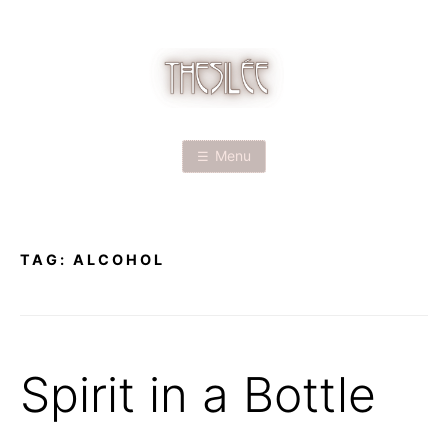
Skip
to
content
T
H
Menu
E
S
TAG:
ALCOHOL
I
L
É
Spirit in a Bottle
E