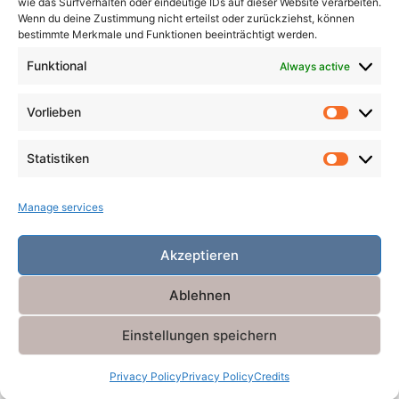
wie das Surfverhalten oder eindeutige IDs auf dieser Website verarbeiten.
Robbers
Role Playing Games
Ships
Spooky
Wenn du deine Zustimmung nicht erteilst oder zurückziehst, können
bestimmte Merkmale und Funktionen beeinträchtigt werden.
Time
Unicorns
War
Weird
Winter
Funktional
Always active
Vorlieben
Vorlieb
Statistiken
Statist
Manage services
Akzeptieren
Ablehnen
Einstellungen speichern
Powered by
Miniva WordPress Theme
Privacy Policy
Privacy Policy
Credits