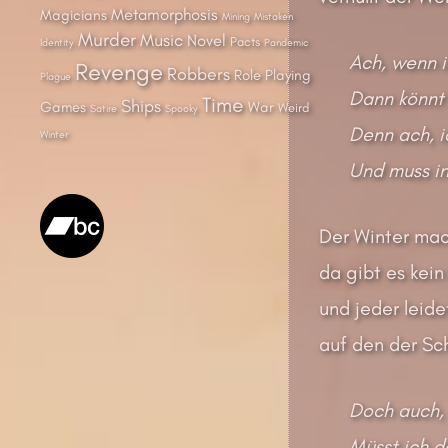
Metamorphosis
Magicians
Mining
Mistaken
Murder
Music
Novel
Pacts
Identity
Pandemic
Ach, wenn i
Revenge
Robbers
Role Playing
Plague
Dann könnt i
Time
Ships
Games
War
Weird
Satire
Spooky
Denn ach, i
Winter
Und muss in
Der Winter mac
da gibt es kein
und jeder leid
auf den der Sch
Doch auch, 
Müsst ich d