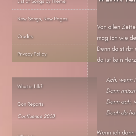
List of Songs by Theme
New Songs, New Pages
Von allen Zeite
Credits
mag ich wie de
Denn da stirbt a
Privacy Policy
da ist kein Her
Ach, wenn i
What is filk?
Dann müsst 
Denn ach, i
Con Reports
Doch du has
Confluence 2008
Wenn ich dann 