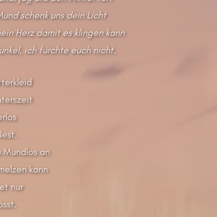
und schenk uns dein Licht
mein Herz damit es klingen kann
nkel, ich fürchte euch nicht.
terkleid
nterszeit
rlos
Nest.
u Mundlos an
hmelzen kann
et nur
sst.