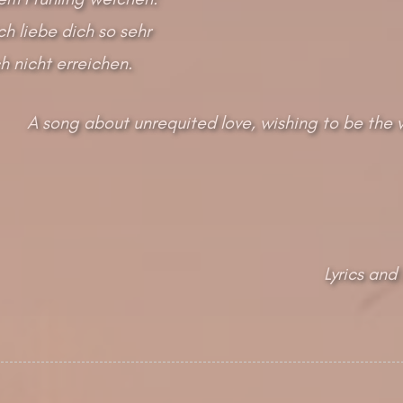
ch liebe dich so sehr
h nicht erreichen.
A song about unrequited love, wishing to be the w
Lyrics and