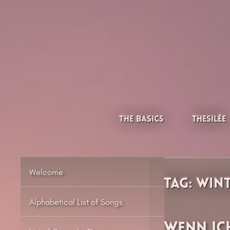
Skip
to
content
Thesilée – Filk & Folk
The Basics
Thesilée
Welcome
Tag:
Win
Alphabetical List of Songs
Wenn ic