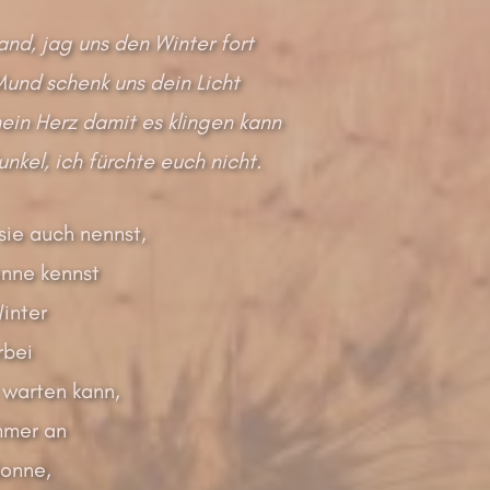
and, jag uns den Winter fort
und schenk uns dein Licht
mein Herz damit es klingen kann
nkel, ich fürchte euch nicht.
sie auch nennst,
nne kennst
inter
rbei
 warten kann,
mmer an
Sonne,