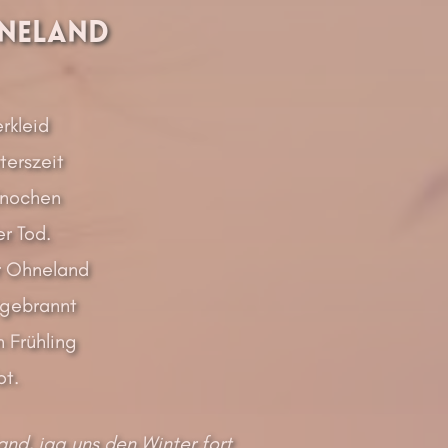
neland
rkleid
terszeit
Knochen
r Tod.
r Ohneland
tgebrannt
 Frühling
ot.
and, jag uns den Winter fort