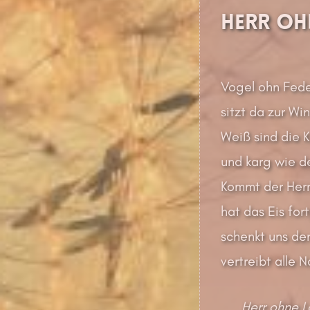
Herr Oh
Vogel ohn Fede
sitzt da zur Win
Weiß sind die 
und karg wie de
Kommt der Her
hat das Eis for
schenkt uns den
vertreibt alle N
Herr ohne L