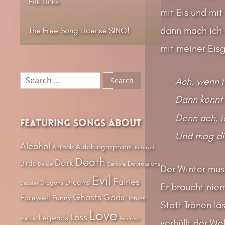
Filk Links
mit Eis und mit
dann mach ich 
The Free Song License SING!
mit meiner Eisg
Search
Ach, wenn i
for:
Dann könnt 
Denn ach, i
Featuring songs about
Und mag dic
Alcohol
Autobiographical
Animals
Betrayal
Death
Dark
Birds
Depressions
Dance
Demons
Der Winter muss
Evil
Fairies
Dreams
Dragons
Disaster
Er braucht niem
Ghosts
Gods
Farewell
Funny
Heroes
Statt Tränen lä
Love
Loss
Legends
Hunting
Madness
verhüllt der We