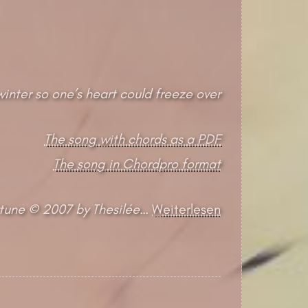
inter so one’s heart could freeze over
The song with chords as a PDF
The song in Chordpro format
 tune © 2007 by Thesilée
…
Weiterlesen