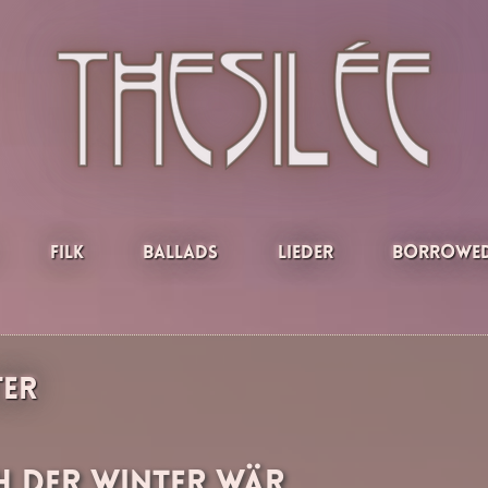
Filk
Ballads
Lieder
Borrowed
ter
h der Winter wär