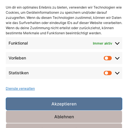
Um dir ein optimales Erlebnis zu bieten, verwenden wir Technologien wie
Pandemie
Pest
Rache
Rollenspiel
Roman
Cookies, um Geräteinformationen zu speichern und/oder darauf
Räuber
Satire
Schiffe
Schräg
Tiere
zuzugreifen. Wenn du diesen Technologien zustimmst, können wir Daten
wie das Surfverhalten oder eindeutige IDs auf dieser Website verarbeiten.
Tod
Traum
Verlust
Verwechselte Identität
Wenn du deine Zustimmung nicht erteilst oder zurückziehst, können
bestimmte Merkmale und Funktionen beeinträchtigt werden.
Vögel
Winter
Zeit
Funktional
Immer aktiv
Vorlieben
Vorlieb
Statistiken
Statist
Dienste verwalten
Akzeptieren
Ablehnen