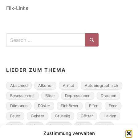
Filk-Links
Search
for:
Search
LIEDER ZUM THEMA
Abschied
Alkohol
Armut
Autobiographisch
Besessenheit
Böse
Depressionen
Drachen
Dämonen
Düster
Einhörner
Elfen
Feen
Feuer
Geister
Gruselig
Götter
Helden
Jagd
Krieg
Legenden
Liebe
Lustig
Zustimmung verwalten
Magier
Metamorphosen
Mord
Musik
Pakte