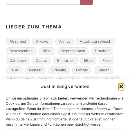
for:
Search
LIEDER ZUM THEMA
Abschied
Alkohol
Armut
Autobiographisch
Besessenheit
Böse
Depressionen
Drachen
Dämonen
Düster
Einhörner
Elfen
Feen
Feuer
Geister
Gruselig
Götter
Helden
Katastrophe
Krieg
Legenden
Liebe
Lustig
Zustimmung verwalten
Magier
Metamorphosen
Mord
Musik
Pakte
Um dir ein optimales Erlebnis zu bieten, verwenden wir Technologien wie
Pandemie
Pest
Rache
Rollenspiel
Roman
Cookies, um Geräteinformationen zu speichern und/oder darauf
Räuber
Satire
Schiffe
Schräg
Tiere
zuzugreifen. Wenn du diesen Technologien zustimmst, können wir Daten
wie das Surfverhalten oder eindeutige IDs auf dieser Website verarbeiten.
Tod
Traum
Verlust
Verwechselte Identität
Wenn du deine Zustimmung nicht erteilst oder zurückziehst, können
bestimmte Merkmale und Funktionen beeinträchtigt werden.
Vögel
Winter
Zeit