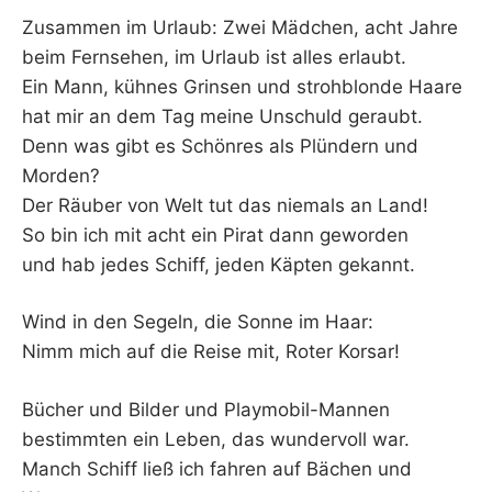
–
Zusammen im Urlaub: Zwei Mädchen, acht Jahre
beim Fernsehen, im Urlaub ist alles erlaubt.
F
Ein Mann, kühnes Grinsen und strohblonde Haare
hat mir an dem Tag meine Unschuld geraubt.
I
Denn was gibt es Schönres als Plündern und
Morden?
L
Der Räuber von Welt tut das niemals an Land!
K
So bin ich mit acht ein Pirat dann geworden
und hab jedes Schiff, jeden Käpten gekannt.
&
Wind in den Segeln, die Sonne im Haar:
F
Nimm mich auf die Reise mit, Roter Korsar!
O
Bücher und Bilder und Playmobil-Mannen
bestimmten ein Leben, das wundervoll war.
L
Manch Schiff ließ ich fahren auf Bächen und