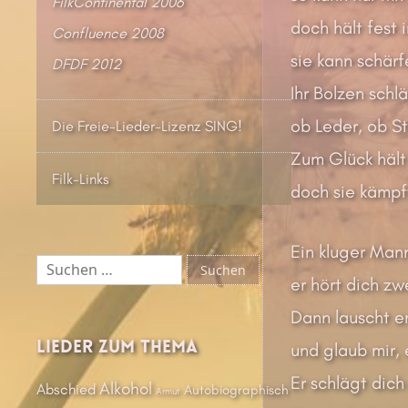
FilkContinental 2006
doch hält fest 
Confluence 2008
sie kann schärf
DFDF 2012
Ihr Bolzen sch
ob Leder, ob Sta
Die Freie-Lieder-Lizenz SING!
Zum Glück hält
Filk-Links
doch sie kämpft
Ein kluger Mann
Suchen
nach:
er hört dich zw
Dann lauscht er 
Lieder zum Thema
und glaub mir, 
Er schlägt dich
Alkohol
Abschied
Autobiographisch
Armut