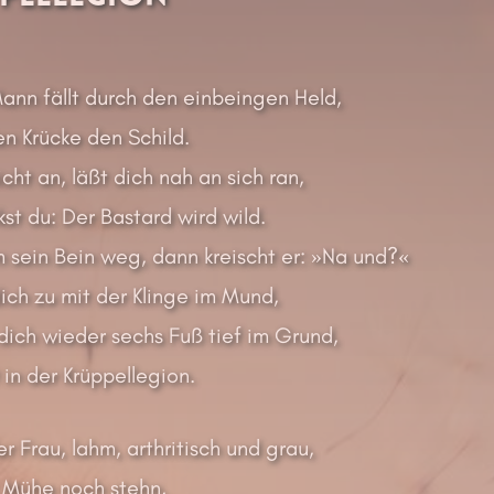
nn fällt durch den einbeingen Held,
en Krücke den Schild.
icht an, läßt dich nah an sich ran,
st du: Der Bastard wird wild.
m sein Bein weg, dann kreischt er: »Na und?«
ich zu mit der Klinge im Mund,
dich wieder sechs Fuß tief im Grund,
in der Krüppellegion.
r Frau, lahm, arthritisch und grau,
t Mühe noch stehn,