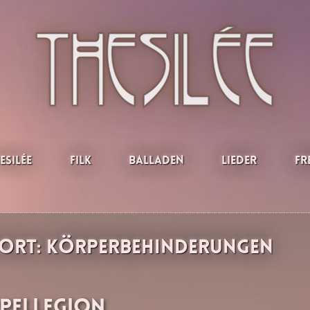
esilée
Filk
Balladen
Lieder
Fr
ort:
Körperbehinderungen
ppellegion