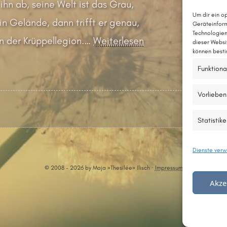
 ihn ab, seine Welt ist das Grau,
Um dir ein o
in Gelände, dann trifft er genau,
Geräteinform
Technologien
n der Krüppellegion.
…
Weiterlesen
dieser Websi
können besti
Funktiona
Vorlieben
Statistik
Dienste verw
© 2008 - 2026 by Maja »Thesilée» Ilisch ·
Impressum
Akze