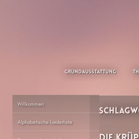
Zum
Inhalt
springen
Thesilée – Filk & Folk
Grundausstattung
Th
Willkommen
Schlagw
Alphabetische Liederliste
Die Krü