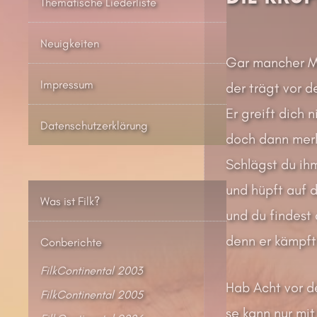
Thematische Liederliste
Neuigkeiten
Gar mancher Ma
Impressum
der trägt vor d
Er greift dich n
Datenschutzerklärung
doch dann merk
Schlägst du ih
und hüpft auf d
Was ist Filk?
und du findest 
denn er kämpft 
Conberichte
FilkContinental 2003
Hab Acht vor de
FilkContinental 2005
se kann nur mi