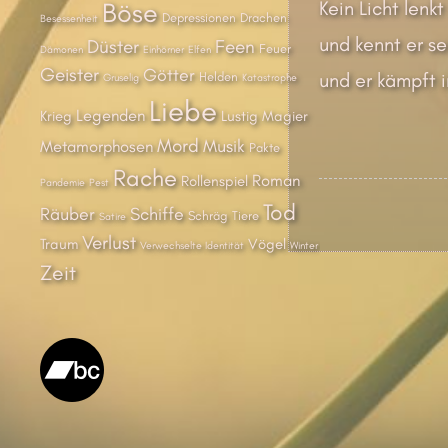
Kein Licht lenkt
Böse
Depressionen
Drachen
Besessenheit
und kennt er se
Düster
Feen
Feuer
Dämonen
Einhörner
Elfen
Geister
Götter
und er kämpft i
Helden
Gruselig
Katastrophe
Liebe
Legenden
Krieg
Lustig
Magier
Mord
Musik
Metamorphosen
Pakte
Rache
Roman
Rollenspiel
Pandemie
Pest
Tod
Räuber
Schiffe
Schräg
Tiere
Satire
Verlust
Traum
Vögel
Verwechselte Identität
Winter
Zeit