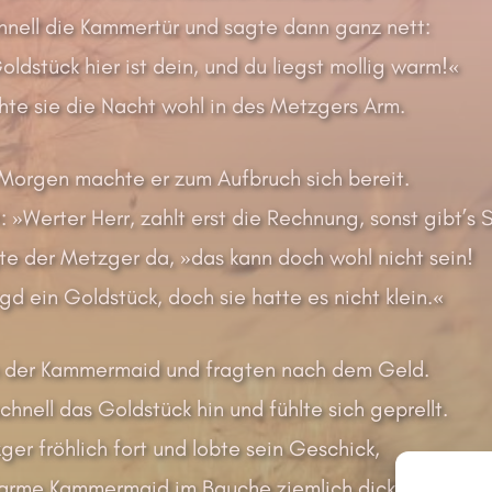
chnell die Kammertür und sagte dann ganz nett:
oldstück hier ist dein, und du liegst mollig warm!«
hte sie die Nacht wohl in des Metzgers Arm.
Morgen machte er zum Aufbruch sich bereit.
: »Werter Herr, zahlt erst die Rechnung, sonst gibt’s S
te der Metzger da, »das kann doch wohl nicht sein!
d ein Goldstück, doch sie hatte es nicht klein.«
h der Kammermaid und fragten nach dem Geld.
chnell das Goldstück hin und fühlte sich geprellt.
zger fröhlich fort und lobte sein Geschick,
arme Kammermaid im Bauche ziemlich dick.
…
Weiterl