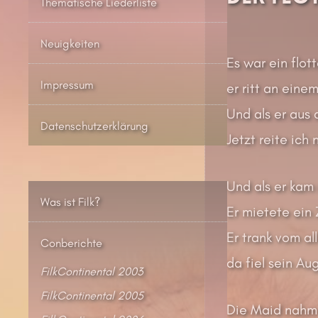
Thematische Liederliste
Neuigkeiten
Es war ein flot
Impressum
er ritt an eine
Und als er aus 
Datenschutzerklärung
Jetzt reite ich
Und als er kam 
Was ist Filk?
Er mietete ein
Er trank vom al
Conberichte
da fiel sein A
FilkContinental 2003
FilkContinental 2005
Die Maid nahm 