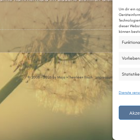
Um dir ein o
Geräteinform
Technologien
dieser Websi
können besti
Funktiona
Vorlieben
Statistik
© 2008 - 2026 by Maja »Thesilée» Ilisch ·
Impressum
Dienste verw
Akze