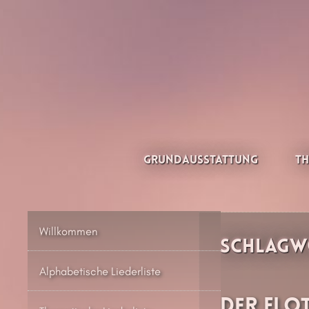
Zum
Inhalt
springen
Thesilée – Filk & Folk
Grundausstattung
Th
Willkommen
Schlagw
Alphabetische Liederliste
Der flo