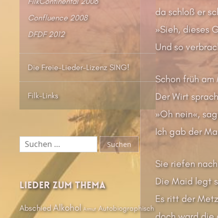
FilkContinental 2006
da schloß er s
Confluence 2008
»Sieh, dieses G
DFDF 2012
Und so verbrac
Die Freie-Lieder-Lizenz SING!
Schon früh am 
Der Wirt sprach
Filk-Links
»Oh nein«, sag
Ich gab der Mag
Suchen
nach:
Sie riefen nac
Die Maid legt s
Lieder zum Thema
Es ritt der Met
Alkohol
Abschied
Autobiographisch
Armut
doch ward die 