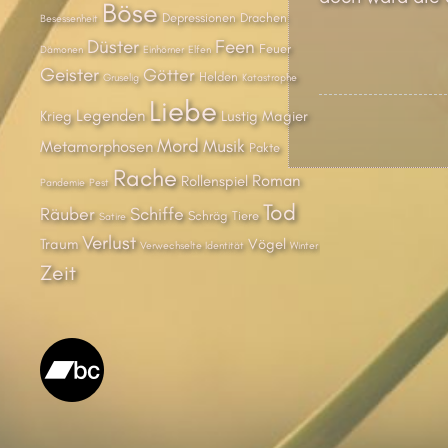
Böse
Depressionen
Drachen
Besessenheit
Düster
Feen
Feuer
Dämonen
Einhörner
Elfen
Geister
Götter
Helden
Gruselig
Katastrophe
Liebe
Legenden
Krieg
Lustig
Magier
Mord
Musik
Metamorphosen
Pakte
Rache
Roman
Rollenspiel
Pandemie
Pest
Tod
Räuber
Schiffe
Schräg
Tiere
Satire
Verlust
Traum
Vögel
Verwechselte Identität
Winter
Zeit