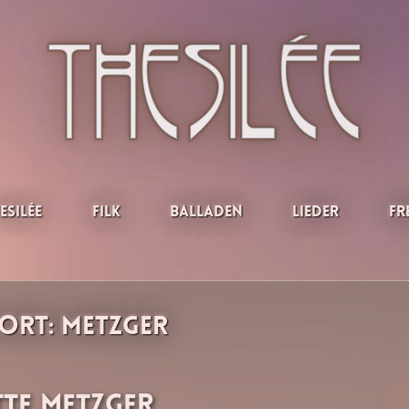
esilée
Filk
Balladen
Lieder
Fr
ort:
Metzger
tte Metzger