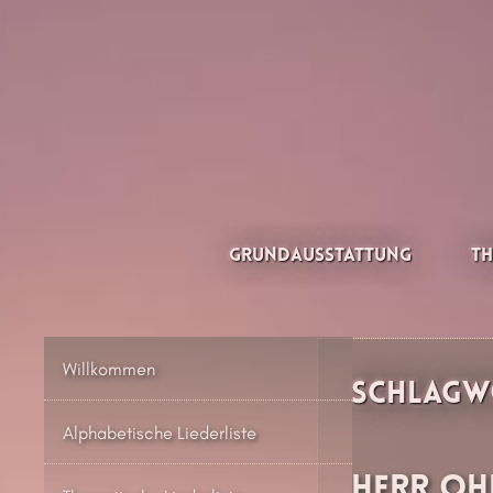
Zum
Inhalt
springen
Thesilée – Filk & Folk
Grundausstattung
Th
Willkommen
Schlagw
Alphabetische Liederliste
Herr Oh