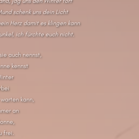
and, jag uns den Winter fort
und schenk uns dein Licht
mein Herz damit es klingen kann
nkel, ich fürchte euch nicht.
sie auch nennst,
nne kennst
inter
rbei
 warten kann,
mmer an
Sonne,
 frei.