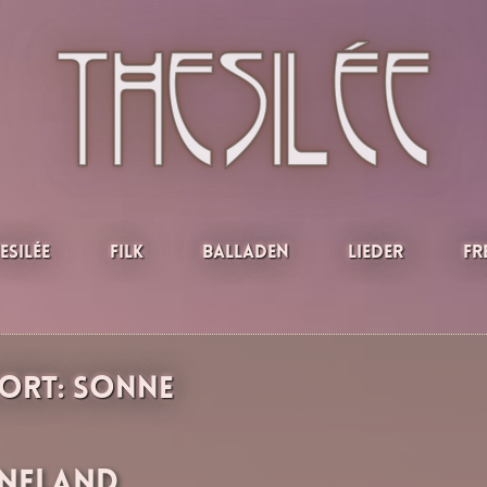
esilée
Filk
Balladen
Lieder
Fr
ort:
Sonne
neland