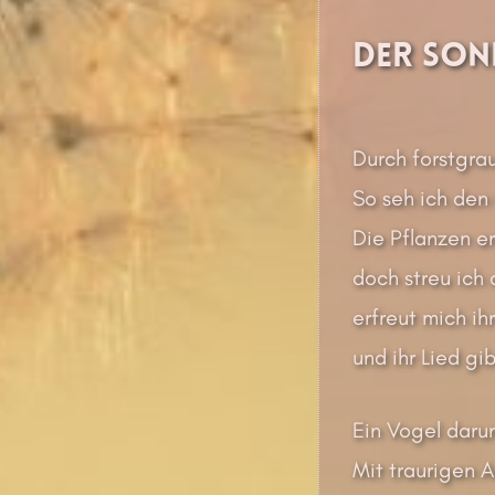
Der Son
Durch forstgra
So seh ich den 
Die Pflanzen er
doch streu ich
erfreut mich ih
und ihr Lied gib
Ein Vogel darun
Mit traurigen Au