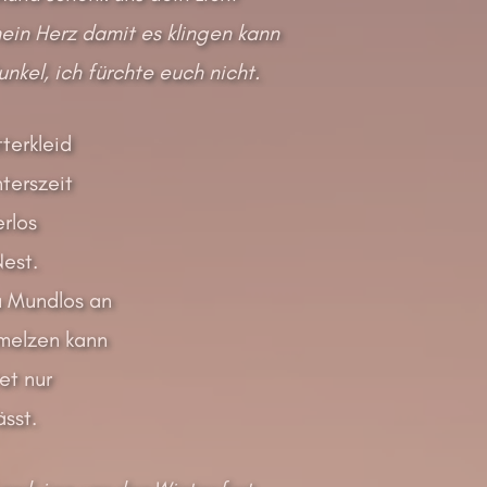
mein Herz damit es klingen kann
nkel, ich fürchte euch nicht.
terkleid
nterszeit
rlos
Nest.
u Mundlos an
hmelzen kann
et nur
sst.