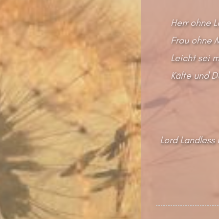
Herr ohne L
Frau ohne M
Leicht sei 
Kälte und Du
Lord Landless 