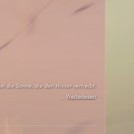
l die Sonne, die den Winter vertreibt.
…
Weiterlesen