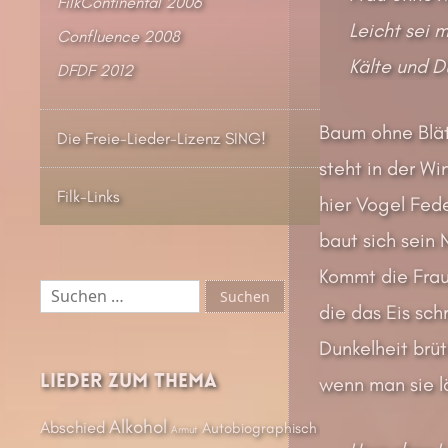
FilkContinental 2006
Leicht sei 
Confluence 2008
Kälte und Du
DFDF 2012
Baum ohne Blät
Die Freie-Lieder-Lizenz SING!
steht in der Wi
Filk-Links
hier Vogel Fede
baut sich sein 
Kommt die Fra
Suchen
nach:
die das Eis sc
Dunkelheit brüt
Lieder zum Thema
wenn man sie lä
Alkohol
Abschied
Autobiographisch
Armut