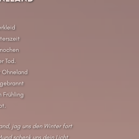
rkleid
terszeit
Knochen
r Tod.
r Ohneland
tgebrannt
 Frühling
ot.
and, jag uns den Winter fort
und schenk uns dein Licht