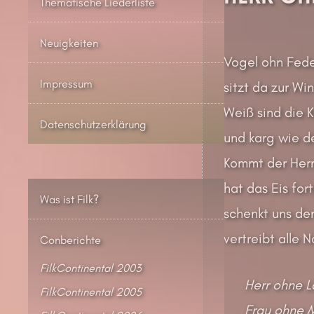
Thematische Liederliste
Neuigkeiten
Vogel ohn Fede
Impressum
sitzt da zur Win
Weiß sind die 
Datenschutzerklärung
und karg wie de
Kommt der Her
hat das Eis for
Was ist Filk?
schenkt uns den
vertreibt alle N
Conberichte
FilkContinental 2003
Herr ohne L
FilkContinental 2005
Frau ohne M