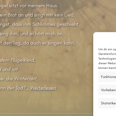
gel sitzt vor meinem Haus.
ein Brot an und singt mir kein Lied,
Angst, dass ihm Schlimmes geschieht.
 sing ihm, und er hört mich an,
f den Tag, da auch er singen kann.
Um dir ein o
Geräteinform
dein Flügelkleid,
Technologien
dieser Websi
 und rot
können besti
Funktiona
i die Winterzeit,
ann der Tod?
…
Weiterlesen
Vorlieben
Statistik