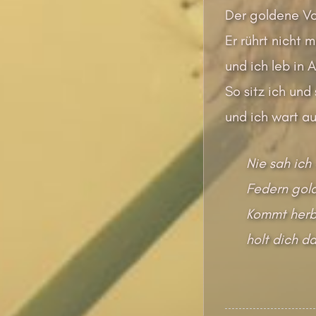
Der goldene Vo
Er rührt nicht m
und ich leb in 
So sitz ich und
und ich wart au
Nie sah ich 
Federn gold
Kommt herbe
holt dich d