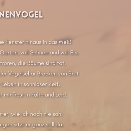
nenvogel
ue Fenster hinaus in das Weiß
Garten, voll Schnee und voll Eis.
froren, die Bäume sind tot,
 der Vogelschar Brocken von Brot
r Leben in sonnloser Zeit,
t mir Trost in Kälte und Leid.
ter, wie ich noch nie sah:
gen sitzt er ganz still da.