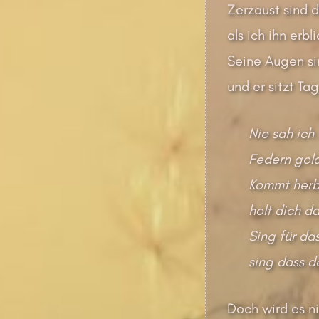
Zerzaust sind d
als ich ihn erb
Seine Augen si
und er sitzt Ta
Nie sah ich 
Federn gold
Kommt herbe
holt dich d
Sing für das
sing dass de
Doch wird es ni