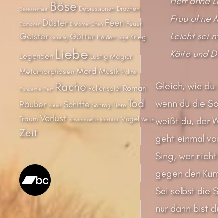
Herr ohne L
Böse
Depressionen
Drachen
Besessenheit
Frau ohne M
Düster
Feen
Feuer
Dämonen
Einhörner
Elfen
Leicht sei 
Geister
Götter
Krieg
Helden
Gruselig
Jagd
Liebe
Kälte und Du
Legenden
Lustig
Magier
Mord
Musik
Metamorphosen
Pakte
Rache
Gleich, wie du 
Roman
Rollenspiel
Pandemie
Pest
Tod
wenn du die So
Räuber
Schiffe
Schräg
Tiere
Satire
Verlust
Traum
Vögel
weißt du, der W
Verwechselte Identität
Winter
Zeit
geht einmal vo
Sing, wer nicht
gegen den Ku
Sei selbst die 
nur dann bist du