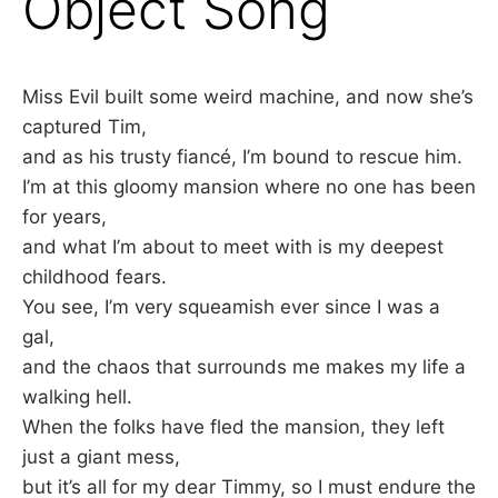
Object Song
–
F
Miss Evil built some weird machine, and now she’s
captured Tim,
I
and as his trusty fiancé, I’m bound to rescue him.
L
I’m at this gloomy mansion where no one has been
for years,
K
and what I’m about to meet with is my deepest
childhood fears.
&
You see, I’m very squeamish ever since I was a
gal,
F
and the chaos that surrounds me makes my life a
O
walking hell.
When the folks have fled the mansion, they left
L
just a giant mess,
but it’s all for my dear Timmy, so I must endure the