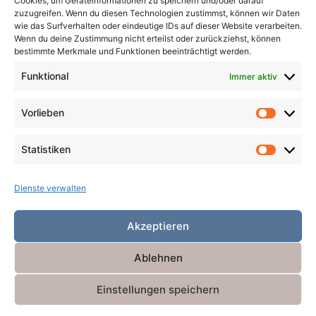
Cookies, um Geräteinformationen zu speichern und/oder darauf
Räuber
Satire
Schiffe
Schräg
Tiere
zuzugreifen. Wenn du diesen Technologien zustimmst, können wir Daten
wie das Surfverhalten oder eindeutige IDs auf dieser Website verarbeiten.
Tod
Traum
Verlust
Verwechselte Identität
Wenn du deine Zustimmung nicht erteilst oder zurückziehst, können
bestimmte Merkmale und Funktionen beeinträchtigt werden.
Vögel
Winter
Zeit
Funktional
Immer aktiv
Vorlieben
Vorlieb
Statistiken
Statist
Dienste verwalten
Akzeptieren
Ablehnen
Einstellungen speichern
Powered by
Miniva WordPress Theme