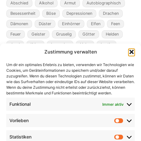
Abschied
Alkohol
Armut
Autobiographisch
Besessenheit
Böse
Depressionen
Drachen
Dämonen
Düster
Einhörner
Elfen
Feen
Feuer
Geister
Gruselig
Götter
Helden
Jagd
Krieg
Legenden
Liebe
Lustig
Zustimmung verwalten
Magier
Metamorphosen
Mord
Musik
Pakte
Um dir ein optimales Erlebnis zu bieten, verwenden wir Technologien wie
Pandemie
Pest
Rache
Rollenspiel
Roman
Cookies, um Geräteinformationen zu speichern und/oder darauf
Räuber
Satire
Schiffe
Schräg
Tiere
zuzugreifen. Wenn du diesen Technologien zustimmst, können wir Daten
wie das Surfverhalten oder eindeutige IDs auf dieser Website verarbeiten.
Tod
Traum
Verlust
Verwechselte Identität
Wenn du deine Zustimmung nicht erteilst oder zurückziehst, können
bestimmte Merkmale und Funktionen beeinträchtigt werden.
Vögel
Winter
Zeit
Funktional
Immer aktiv
Vorlieben
Vorlieb
Statistiken
Statist