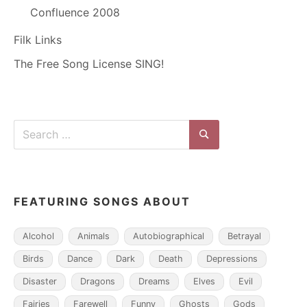
Confluence 2008
Filk Links
The Free Song License SING!
Search
for:
Search
FEATURING SONGS ABOUT
Alcohol
Animals
Autobiographical
Betrayal
Birds
Dance
Dark
Death
Depressions
Disaster
Dragons
Dreams
Elves
Evil
Fairies
Farewell
Funny
Ghosts
Gods