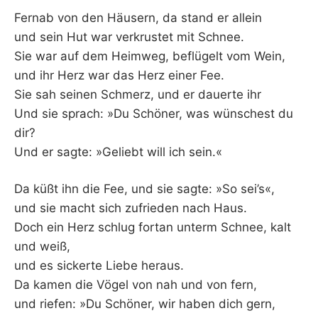
–
Fernab von den Häusern, da stand er allein
und sein Hut war verkrustet mit Schnee.
F
Sie war auf dem Heimweg, beflügelt vom Wein,
und ihr Herz war das Herz einer Fee.
I
Sie sah seinen Schmerz, und er dauerte ihr
Und sie sprach: »Du Schöner, was wünschest du
L
dir?
K
Und er sagte: »Geliebt will ich sein.«
&
Da küßt ihn die Fee, und sie sagte: »So sei’s«,
und sie macht sich zufrieden nach Haus.
F
Doch ein Herz schlug fortan unterm Schnee, kalt
und weiß,
O
und es sickerte Liebe heraus.
Da kamen die Vögel von nah und von fern,
L
und riefen: »Du Schöner, wir haben dich gern,