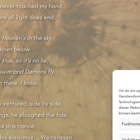
 never touched my hand,
e all light does end.
 Heaven’s in the sky,
 down below.
 true, so it’s no lie,
swim and Demons fly,
n there. I know.
Um dir ein o
Geräteinform
ventured, side by side,
Technologien
dieser Websi
ngs, he ploughed the tide.
können besti
Funktiona
ke in a trance,
 his elegance.
…
Weiterlesen
Vorlieben