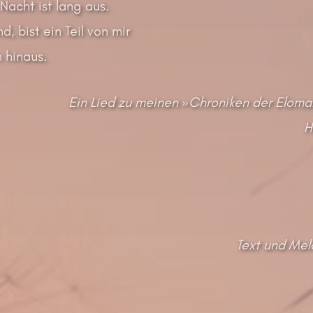
Nacht ist lang aus.
d, bist ein Teil von mir
 hinaus.
Ein Lied zu meinen »Chroniken der Eloma
H
Text und Mel