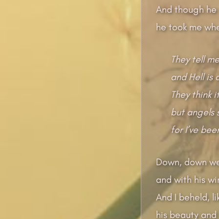
And though he
he took me wher
They tell me
and Hell is
They think it
but angels 
for I’ve bee
Down, down we 
and with his wi
And I beheld, li
his beauty and