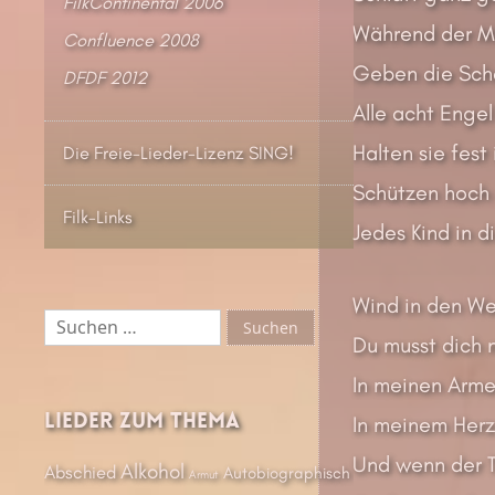
FilkContinental 2006
Während der Mo
Confluence 2008
Geben die Scha
DFDF 2012
Alle acht Enge
Halten sie fest
Die Freie-Lieder-Lizenz SING!
Schützen hoch 
Filk-Links
Jedes Kind in 
Wind in den We
Suchen
nach:
Du musst dich n
In meinen Armen
Lieder zum Thema
In meinem Herz 
Und wenn der T
Alkohol
Abschied
Autobiographisch
Armut