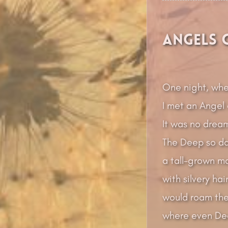
Angels 
One night, whe
I met an Angel
It was no dream
The Deep so dar
a tall-grown ma
with silvery ha
would roam th
where even Dea