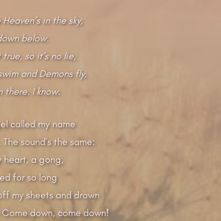
 Heaven’s in the sky,
 down below.
 true, so it’s no lie,
swim and Demons fly,
n there. I know.
el called my name
. The sound’s the same:
y heart, a gong,
ed for so long
 off my sheets and drown
s. Come down, come down!