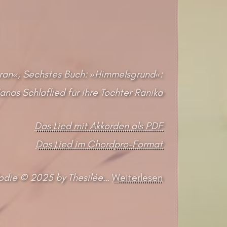
ran«, Sechstes Buch: »Himmelsgrund«:
anas Schlaflied für ihre Tochter Ranika
Das Lied mit Akkorden als PDF
Das Lied im Chordpro-Format
odie © 2025 by Thesilée
…
Weiterlesen