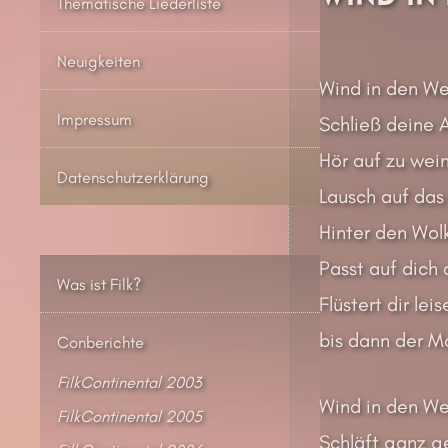
Thematische Liederliste
Neuigkeiten
Wind in den We
Impressum
Schließ deine 
Hör auf zu wein
Datenschutzerklärung
Lausch auf das 
Hinter den Wolk
Passt auf dich 
Was ist Filk?
Flüstert dir lei
bis dann der M
Conberichte
FilkContinental 2003
Wind in den We
FilkContinental 2005
Schläft ganz g