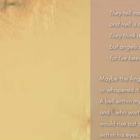
They tell me
and Hell is
They think it
but angels 
for I’ve bee
Maybe the Ang
or whispered it
A bell within m
and I, who wait
would rise out
within his eye