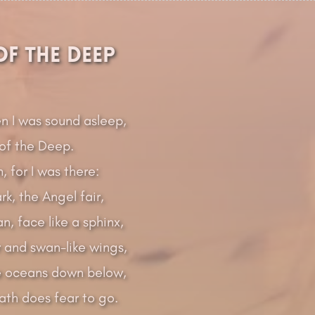
of the Deep
n I was sound asleep,
 of the Deep.
, for I was there:
k, the Angel fair,
n, face like a sphinx,
ir and swan-like wings,
e oceans down below,
th does fear to go.