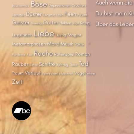
Auch wenn die 
Böse
Depressionen
Drachen
Besessenheit
Du bist mein Kin
Düster
Feen
Feuer
Dämonen
Einhörner
Elfen
Geister
Götter
Krieg
Über das Leben
Helden
Gruselig
Jagd
Liebe
Legenden
Lustig
Magier
Mord
Musik
Metamorphosen
Pakte
Rache
Roman
Rollenspiel
Pandemie
Pest
Tod
Räuber
Schiffe
Schräg
Tiere
Satire
Verlust
Traum
Vögel
Verwechselte Identität
Winter
Zeit