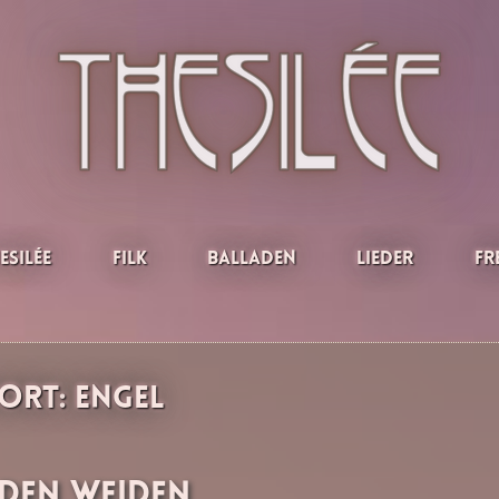
esilée
Filk
Balladen
Lieder
Fr
ort:
Engel
 den Weiden