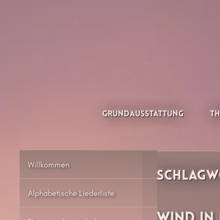
Zum
Inhalt
springen
Thesilée – Filk & Folk
Grundausstattung
Th
Willkommen
Schlagw
Alphabetische Liederliste
Wind in