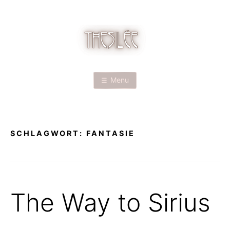
Skip
to
content
T
H
Menu
E
S
SCHLAGWORT:
FANTASIE
I
L
É
The Way to Sirius
E