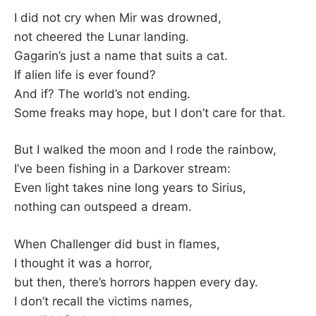
–
I did not cry when Mir was drowned,
not cheered the Lunar landing.
F
Gagarin’s just a name that suits a cat.
If alien life is ever found?
I
And if? The world’s not ending.
Some freaks may hope, but I don’t care for that.
L
K
But I walked the moon and I rode the rainbow,
I’ve been fishing in a Darkover stream:
&
Even light takes nine long years to Sirius,
nothing can outspeed a dream.
F
When Challenger did bust in flames,
O
I thought it was a horror,
but then, there’s horrors happen every day.
L
I don’t recall the victims names,