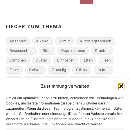
for:
Search
LIEDER ZUM THEMA
Abschied
Alkohol
Armut
Autobiographisch
Besessenheit
Böse
Depressionen
Drachen
Dämonen
Düster
Einhörner
Elfen
Feen
Feuer
Geister
Gruselig
Götter
Helden
Jagd
Krieg
Legenden
Liebe
Lustig
Zustimmung verwalten
Magier
Metamorphosen
Mord
Musik
Pakte
Um dir ein optimales Erlebnis zu bieten, verwenden wir Technologien wie
Pandemie
Pest
Rache
Rollenspiel
Roman
Cookies, um Geräteinformationen zu speichern und/oder darauf
Räuber
Satire
Schiffe
Schräg
Tiere
zuzugreifen. Wenn du diesen Technologien zustimmst, können wir Daten
wie das Surfverhalten oder eindeutige IDs auf dieser Website verarbeiten.
Tod
Traum
Verlust
Verwechselte Identität
Wenn du deine Zustimmung nicht erteilst oder zurückziehst, können
bestimmte Merkmale und Funktionen beeinträchtigt werden.
Vögel
Winter
Zeit