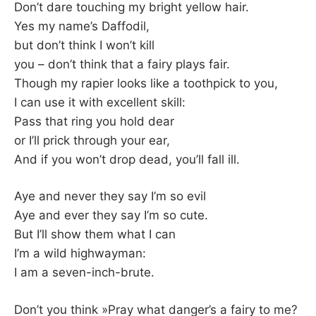
Don’t dare touching my bright yellow hair.
Yes my name’s Daffodil,
but don’t think I won’t kill
you – don’t think that a fairy plays fair.
Though my rapier looks like a toothpick to you,
I can use it with excellent skill:
Pass that ring you hold dear
or I’ll prick through your ear,
And if you won’t drop dead, you’ll fall ill.
Aye and never they say I’m so evil
Aye and ever they say I’m so cute.
But I’ll show them what I can
I’m a wild highwayman:
I am a seven-inch-brute.
Don’t you think »Pray what danger’s a fairy to me?