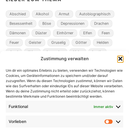
Abschied
Alkohol
Armut
Autobiographisch
Besessenheit
Böse
Depressionen
Drachen
Dämonen
Düster
Einhörner
Elfen
Feen
Feuer
Geister
Gruselig
Götter
Helden
Jagd
Krieg
Legenden
Liebe
Lustig
Zustimmung verwalten
Magier
Metamorphosen
Mord
Musik
Pakte
Um dir ein optimales Erlebnis zu bieten, verwenden wir Technologien wie
Pandemie
Pest
Rache
Rollenspiel
Roman
Cookies, um Geräteinformationen zu speichern und/oder darauf
Räuber
Satire
Schiffe
Schräg
Tiere
zuzugreifen. Wenn du diesen Technologien zustimmst, können wir Daten
wie das Surfverhalten oder eindeutige IDs auf dieser Website verarbeiten.
Tod
Traum
Verlust
Verwechselte Identität
Wenn du deine Zustimmung nicht erteilst oder zurückziehst, können
bestimmte Merkmale und Funktionen beeinträchtigt werden.
Vögel
Winter
Zeit
Funktional
Immer aktiv
Vorlieben
Vorlieb