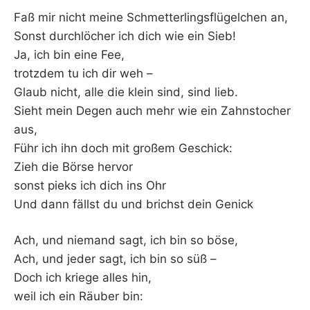
–
Faß mir nicht meine Schmetterlingsflügelchen an,
Sonst durchlöcher ich dich wie ein Sieb!
F
Ja, ich bin eine Fee,
trotzdem tu ich dir weh –
I
Glaub nicht, alle die klein sind, sind lieb.
Sieht mein Degen auch mehr wie ein Zahnstocher
L
aus,
K
Führ ich ihn doch mit großem Geschick:
Zieh die Börse hervor
&
sonst pieks ich dich ins Ohr
Und dann fällst du und brichst dein Genick
F
Ach, und niemand sagt, ich bin so böse,
O
Ach, und jeder sagt, ich bin so süß –
Doch ich kriege alles hin,
L
weil ich ein Räuber bin: