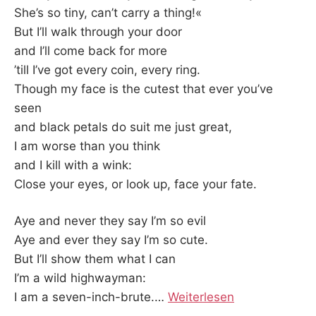
She’s so tiny, can’t carry a thing!«
But I’ll walk through your door
and I’ll come back for more
’till I’ve got every coin, every ring.
Though my face is the cutest that ever you’ve
seen
and black petals do suit me just great,
I am worse than you think
and I kill with a wink:
Close your eyes, or look up, face your fate.
Aye and never they say I’m so evil
Aye and ever they say I’m so cute.
But I’ll show them what I can
I’m a wild highwayman:
I am a seven-inch-brute.
…
Weiterlesen