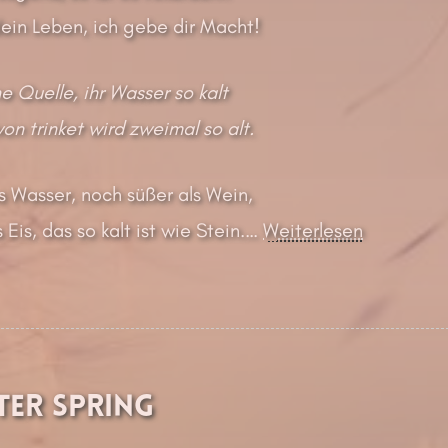
ein Leben, ich gebe dir Macht!
ne Quelle, ihr Wasser so kalt
on trinket wird zweimal so alt.
s Wasser, noch süßer als Wein,
 Eis, das so kalt ist wie Stein.
…
Weiterlesen
er Spring