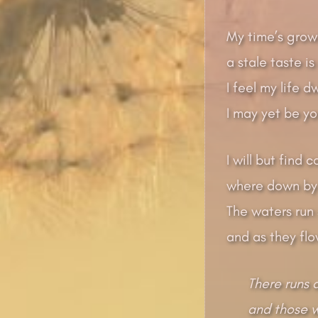
My time’s growi
a stale taste is
I feel my life 
I may yet be yo
I will but find
where down by a
The waters run s
and as they flo
There runs 
and those wh