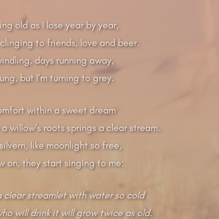
ng old as I lose year by year,
 clinging to friends, love and beer.
dwindling, days running away,
ung, but I’m turning to grey.
 comfort within a sweet dream
 willow’s roots springs a clear stream.
ilvern, like moonlight so free,
w on, they start singing to me:
a clear streamlet with water so cold
o will drink it will grow twice as old.