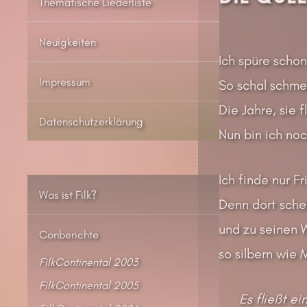
Thematische Liederliste
Neuigkeiten
Ich spüre schon
Impressum
So schal schmec
Die Jahre, sie f
Datenschutzerklärung
Nun bin ich noc
Ich finde nur F
Was ist Filk?
Denn dort sche
und zu seinen W
Conberichte
so silbern wie M
FilkContinental 2003
FilkContinental 2005
Es fließt ei