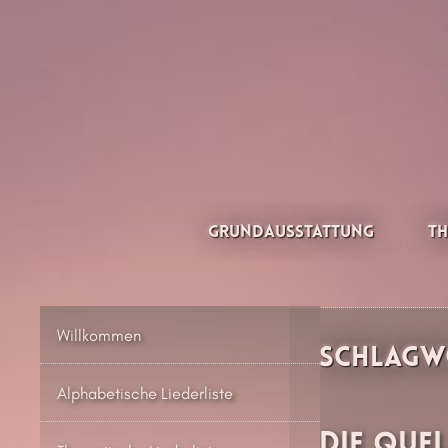
Zum
Inhalt
springen
Thesilée – Filk & Folk
Grundausstattung
Th
Willkommen
Schlagw
Alphabetische Liederliste
Die Quel