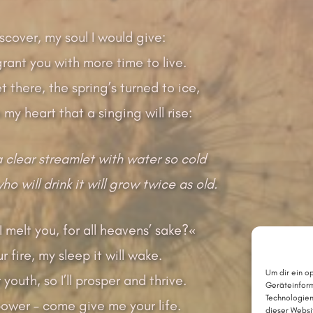
iscover, my soul I would give:
rant you with more time to live.
t there, the spring’s turned to ice,
 my heart that a singing will rise:
a clear streamlet with water so cold
o will drink it will grow twice as old.
 melt you, for all heavens’ sake?«
 fire, my sleep it will wake.
Um dir ein o
youth, so I’ll prosper and thrive.
Geräteinform
Technologien
 power – come give me your life.
dieser Websi