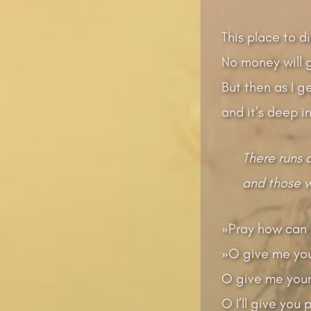
This place to d
No money will g
But then as I ge
and it’s deep in
There runs 
and those wh
»Pray how can I
»O give me your
O give me your 
O I’ll give you