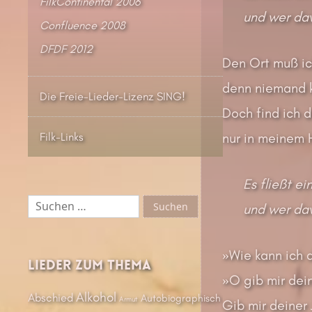
FilkContinental 2006
und wer dav
Confluence 2008
DFDF 2012
Den Ort muß ich
denn niemand k
Die Freie-Lieder-Lizenz SING!
Doch find ich d
nur in meinem H
Filk-Links
Es fließt ei
Suchen
und wer dav
nach:
»Wie kann ich 
Lieder zum Thema
»O gib mir dein
Alkohol
Abschied
Autobiographisch
Armut
Gib mir deiner 