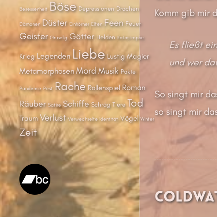
Böse
Depressionen
Drachen
Besessenheit
Komm gib mir d
Düster
Feen
Feuer
Dämonen
Einhörner
Elfen
Geister
Götter
Helden
Gruselig
Katastrophe
Es fließt ei
Liebe
Legenden
Krieg
Lustig
Magier
und wer dav
Mord
Musik
Metamorphosen
Pakte
Rache
Roman
Rollenspiel
Pandemie
Pest
So singt mir da
Tod
Räuber
Schiffe
Schräg
Tiere
Satire
so singt mir das
Verlust
Traum
Vögel
Verwechselte Identität
Winter
Zeit
Coldwat