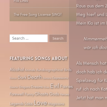
Filk Links
Raus aus dem Z
Weg hier! und L
The Free Song License SING!
Mein Klo ist im 
Search
Nimmermehr 
for:
wär ich doc
Featuring songs about
Als Mensch hatt
Alcohol
Autobiographical
Birds
Animals
doch hab ich da
Death
Dark
Depressions
Dance
Demons
Spielzeug für Ki
Evil
Fairies
Dreams
Dragons
Disaster
Elves
ruf ich nach Kat
Ghosts
Gods
Farewell
Funny
Heroes
Jetzt hat man m
Love
Loss
Legends
Magicians