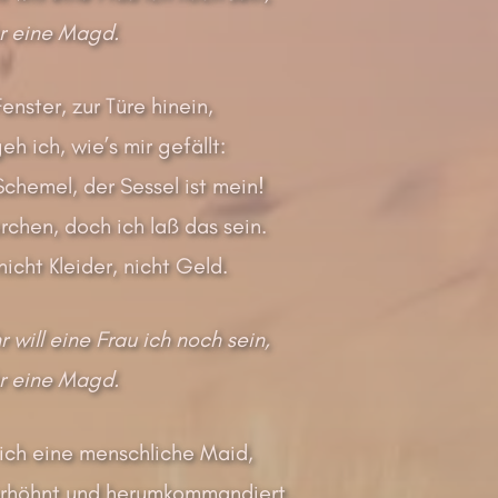
 eine Magd.
nster, zur Türe hinein,
h ich, wie’s mir gefällt:
chemel, der Sessel ist mein!
chen, doch ich laß das sein.
cht Kleider, nicht Geld.
will eine Frau ich noch sein,
 eine Magd.
 ich eine menschliche Maid,
erhöhnt und herumkommandiert.