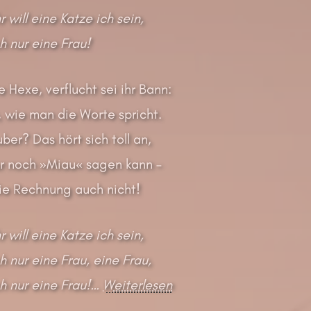
will eine Katze ich sein,
h nur eine Frau!
e Hexe, verflucht sei ihr Bann:
, wie man die Worte spricht.
er? Das hört sich toll an,
r noch »Miau« sagen kann –
die Rechnung auch nicht!
will eine Katze ich sein,
h nur eine Frau, eine Frau,
h nur eine Frau!
…
Weiterlesen