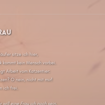
rau
ufer sitze ich hier,
k kommt kein Mensch vorbei.
gt Arbeit vom Katzentier:
zen? O nein, nicht mit mir!
n ich frei.
will eine Frau ich noch sein,