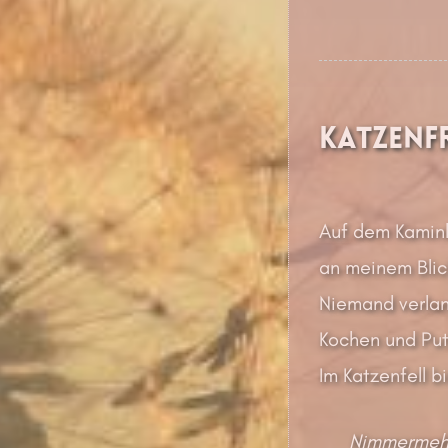
Katzenf
Auf dem Kaminlä
an meinem Blic
Niemand verlan
Kochen und Put
Im Katzenfell bi
Nimmermehr 