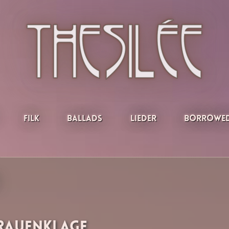
Filk
Ballads
Lieder
Borrowed
rauenklage