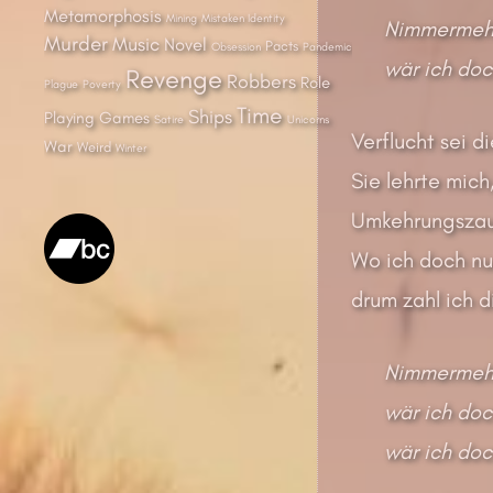
Metamorphosis
Mining
Mistaken Identity
Nimmermehr 
Murder
Music
Novel
Pacts
Obsession
Pandemic
wär ich doc
Revenge
Robbers
Role
Plague
Poverty
Time
Ships
Playing Games
Satire
Unicorns
Verflucht sei di
War
Weird
Winter
Sie lehrte mich
Umkehrungszaub
Wo ich doch nu
drum zahl ich 
Nimmermehr 
wär ich doc
wär ich doc