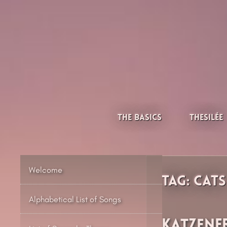
Skip
to
content
Thesilée – Filk & Folk
The Basics
Thesilée
Welcome
Tag:
Cats
Alphabetical List of Songs
Katzenf