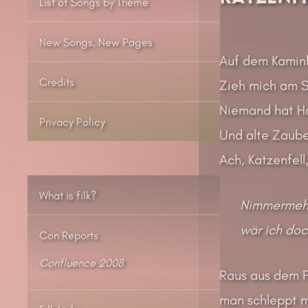
List of Songs by Theme
New Songs, New Pages
Auf dem Kaminlä
Credits
Zieh mich am S
Niemand hat Ho
Privacy Policy
Und alte Zauber
Ach, Katzenfell
What is filk?
Nimmermehr 
wär ich doc
Con Reports
Confluence 2008
Raus aus dem Fe
man schleppt mi