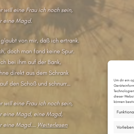
will eine Frau ich noch sein,
 eine Magd.
 glaubt von mir, daß ich ertrank.
h, doch man fand keine Spur.
ich bei ihm auf der Bank,
ahne direkt aus dem Schrank
Um dir ein o
 auf den Schoß und schnurr…
Geräteinform
Technologien
dieser Websi
will eine Frau ich noch sein,
können besti
Funktiona
 eine Magd, eine Magd,
 eine Magd.
…
Weiterlesen
Vorlieben