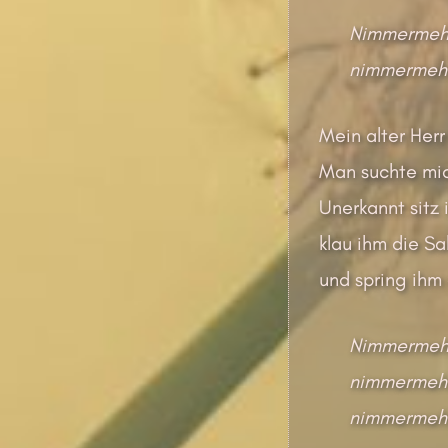
Nimmermehr 
nimmermehr
Mein alter Herr
Man suchte mic
Unerkannt sitz 
klau ihm die S
und spring ihm
Nimmermehr 
nimmermehr
nimmermehr