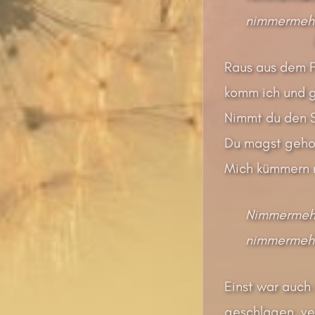
nimmermehr
Raus aus dem Fe
komm ich und ge
Nimmt du den S
Du magst gehor
Mich kümmern ni
Nimmermehr 
nimmermehr
Einst war auch
geschlagen, v