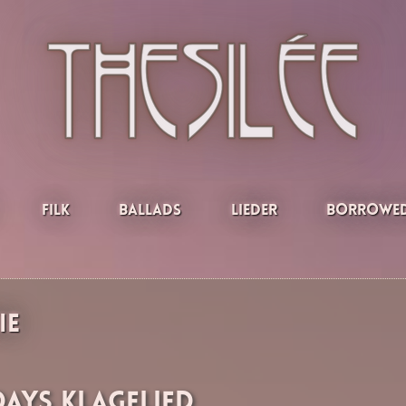
Filk
Ballads
Lieder
Borrowed
ie
ays Klagelied