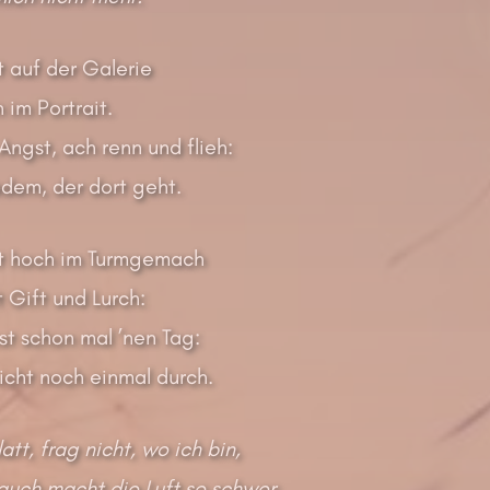
t auf der Galerie
 im Portrait.
Angst, ach renn und flieh:
jedem, der dort geht.
ht hoch im Turmgemach
 Gift und Lurch:
st schon mal ’nen Tag:
icht noch einmal durch.
tt, frag nicht, wo ich bin,
uch macht die Luft so schwer