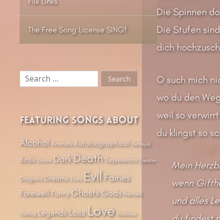
Filk Links
Die Spinnen dor
Die Stufen sind
The Free Song License SING!
dich hochzusch
Search
O such mich nic
for:
wo du den Weg 
weil so verwirr
Featuring songs about
du klingst so s
Alcohol
Autobiographical
Animals
Betrayal
Death
Dark
Birds
Depressions
Dance
Disaster
Mein Herzbla
Evil
Fairies
Dreams
Dragons
Elves
wenn Giftha
Ghosts
Gods
Farewell
Funny
Heroes
und alles L
Love
Loss
Legends
Hunting
Madness
du findest 