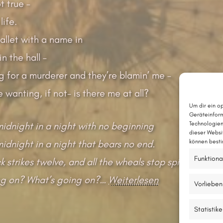
ot true –
life.
wallet with a name in
n the hall –
g for a murderer and they’re blamin’ me –
e wanting, if not- is there me at all?
Um dir ein o
Geräteinform
midnight in a night with no beginning
Technologien
dieser Websi
midnight in a night that bears no end.
können besti
Funktiona
k strikes twelve, and all the wheals stop spinning
ng on? What’s going on?
…
Weiterlesen
Vorlieben
Statistik