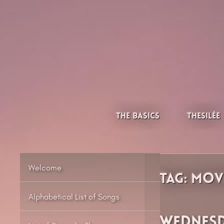
Skip
to
content
Thesilée – Filk & Folk
The Basics
Thesilée
Welcome
Tag:
Mov
Alphabetical List of Songs
Wednesd