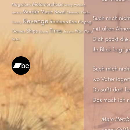
Metamorphosis
Magicians
Mining
Mistaken
Murder
Music
Novel
Pacts
Identity
Obsession
Such mich nich
Revenge
Robbers
Role Playing
Poverty
mit alten Ahnen
Time
Ships
Games
War
Weird
Spooky
Unicorns
Dich packt die 
Winter
Ihr Blick folgt 
Such mich nic
wo Vater lagert
Du saßt dort fe
Das mach ich n
Mein Herzbla
wenn Giftha