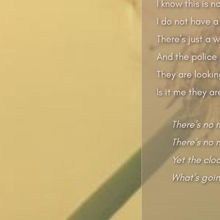
I know this is n
I do not have a 
There’s just a 
And the police i
They are lookin
Is it me they ar
There’s no 
There’s no 
Yet the cloc
What’s goi