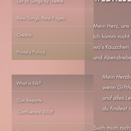
List of Songs by Theme
New Songs, New Pages
Mein Herz, uns 
Credits
Ich komm nicht
wo’s Käuzchen 
Privacy Policy
und Abendnebel
Mein Herzbla
What is filk?
wenn Giftha
und alles L
Con Reports
du findest 
Confluence 2008
Such mich nicht