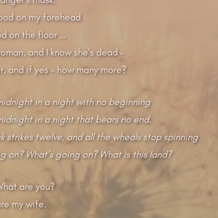
lood on my forehead
od on the floor …
woman, and I know she’s dead –
 her, and if yes – how many more?
midnight in a night with no beginning
midnight in a night that bears no end.
k strikes twelve, and all the wheals stop spinning
g on? What’s going on? What is this land?
What are you?
are my wife.