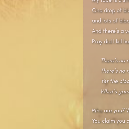
One drop of b
and lots of blo
And there’s a 
Pray did I kill
There’s no 
There’s no 
Yet the cloc
What’s goin
Who are you? 
You claim you 