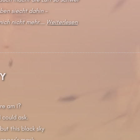
eben siecht dahin –
mich nicht mehr.…
Weiterlesen
ty
re am I?
I could ask.
but this black sky
ranger’s mask.