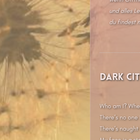
und alles L
du findest 
Dark Ci
Who am I? Whe
There’s no one 
There’s naught 
My face is a st